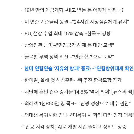
18년 만의 연금개혁···내고 받는 돈 어떻게 바뀌나?
미 연준 기준금리 동결···"24시간 시장점검체계 유지"
EU, 철강 수입 최대 15% 감축···한국도 영향
산업장관 방미···"민감국가 해제 등 대안 모색"
글로벌 무역 장벽 확산···"민관 협력으로 도약"
한미 연합연습 '자유의 방패' 종료···"연합방위태세 확인
한미일, 올해 첫 해상훈련···핵 추진 항공모함 참가
지난해 혼인 건수 증가율 14.8% '역대 최대' [뉴스의 맥]
외래객 1천850만 명 목표···"관광 성장으로 내수 견인"
의대생 복귀시한 임박···"미복귀 시 학칙 따라 엄정 대응
'인공 시각 장치', AI로 개발 시간 줄이고 정확도 상승