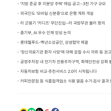
'지방 준공 후 미분양 주택' 매입 공고···3천 가구 규모
외국인도 '모바일 신분증'으로 은행 계좌 개설
러 군용기 '카디즈' 무단진입···러 국방무관 불러 항의
중기부, AI 우수 인재 양성 논의
롯데웰푸드-백년소상공인, 상생협약 체결
'정신의료기관 환자 사망'에 대해 검찰 수사 의뢰 등 권
공영주차장 내 전기차 전용주차구역, 화재안전성 강화 
자동차보험 비교·추천서비스 2.0이 시작됩니다
커피전문점 등 식품접객업소 식용 얼음 수거·검사 결과