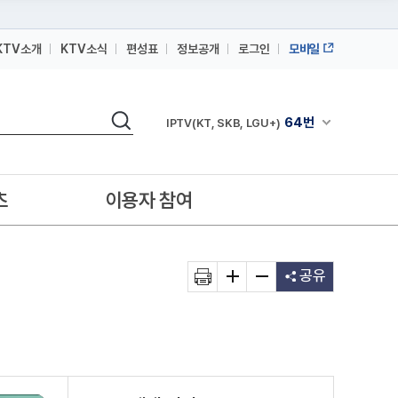
KTV소개
KTV소식
편성표
정보공개
로그인
모바일
164번
스카이라이프
검색
64번
채널안내 펼쳐
IPTV(KT, SKB, LGU+)
164번
스카이라이프
64번
IPTV(KT, SKB, LGU+)
츠
이용자 참여
164번
스카이라이프
공유