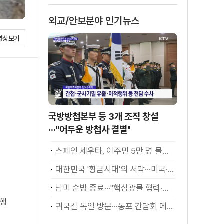
외교/안보분야 인기뉴스
영상보기
국방방첩본부 등 3개 조직 창설
···"어두운 방첩사 결별"
스페인 세우타, 이주민 5만 명 몰려 [월드 투데이]
대한민국 '황금시대'의 서막···미국·남미 순방 성과 총정리 [정.주.행]
남미 순방 종료···"핵심광물 협력·원유 수입선 확대"
수행
귀국길 독일 방문···동포 간담회 메시지는?