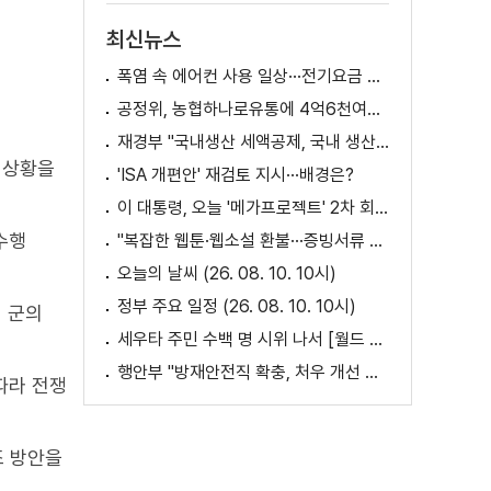
최신뉴스
폭염 속 에어컨 사용 일상···전기요금 줄이려면?
공정위, 농협하나로유통에 4억6천여만 원 과징금
재경부 "국내생산 세액공제, 국내 생산 기반이 취약한 '품목' 지원" [정책 바로보기]
 상황을
'ISA 개편안' 재검토 지시···배경은?
이 대통령, 오늘 '메가프로젝트' 2차 회의 주재
수행
"복잡한 웹툰·웹소설 환불···증빙서류 요구까지"
오늘의 날씨 (26. 08. 10. 10시)
정부 주요 일정 (26. 08. 10. 10시)
여 군의
세우타 주민 수백 명 시위 나서 [월드 투데이]
행안부 "방재안전직 확충, 처우 개선 등 위한 제도개선 추진"
따라 전쟁
조 방안을