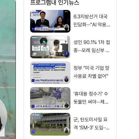
프로그램내 인기뉴스
6.3지방선거 대국
민담화···"AI 악용
가짜뉴스 처벌"
성인 90.1% 1차 접
종···모레 임신부 사
전예약
정부 "미국 기업 망
사용료 차별 없어"
'휴대용 정수기' 수
돗물만 써야···제품
별 성능 차이
군, 탄도미사일 요
격 'SM-3' 도입···
이지스함 탑재