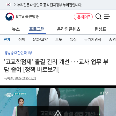
본
메
전
이 누리집은 대한민국 공식 전자정부 누리집입니다.
문
뉴
체
바
바
메
KTV 국민방송
온 에어
로
로
뉴
공식 누리집 주소 확인하기
메뉴 열기
가
가
바
go.kr 주소를 사용하는 누리집은 대한민국 정부기관이 관리하는 누리집입
기
기
로
뉴스
프로그램
온라인콘텐츠
편성표
니다.
가
이밖에 or.kr 또는 .kr등 다른 도메인 주소를 사용하고 있다면 아래 URL에
기
전체
정책
문화/교양
보도
특집
국가기념식
종영
서 도메인 주소를 확인해 보세요
운영중인 공식 누리집보기
생방송 대한민국 1부
'고교학점제' 출결 관리 개선···교사 업무 부
담 줄여 [정책 바로보기]
등록일 : 2025.03.25 12:21