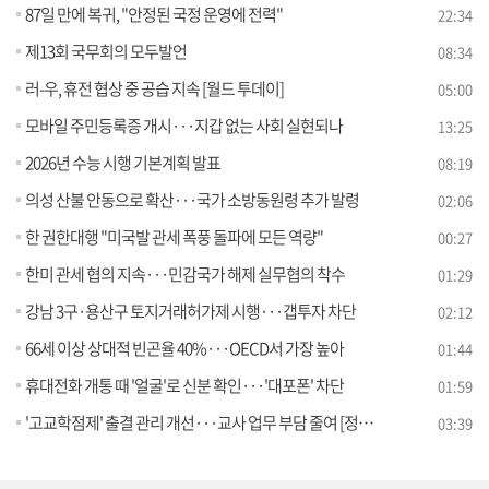
87일 만에 복귀, "안정된 국정 운영에 전력"
22:34
제13회 국무회의 모두발언
08:34
러-우, 휴전 협상 중 공습 지속 [월드 투데이]
05:00
모바일 주민등록증 개시···지갑 없는 사회 실현되나
13:25
2026년 수능 시행 기본계획 발표
08:19
의성 산불 안동으로 확산···국가 소방동원령 추가 발령
02:06
한 권한대행 "미국발 관세 폭풍 돌파에 모든 역량"
00:27
한미 관세 협의 지속···민감국가 해제 실무협의 착수
01:29
강남 3구·용산구 토지거래허가제 시행···갭투자 차단
02:12
66세 이상 상대적 빈곤율 40%···OECD서 가장 높아
01:44
휴대전화 개통 때 '얼굴'로 신분 확인···'대포폰' 차단
01:59
'고교학점제' 출결 관리 개선···교사 업무 부담 줄여 [정책 바로보기]
03:39