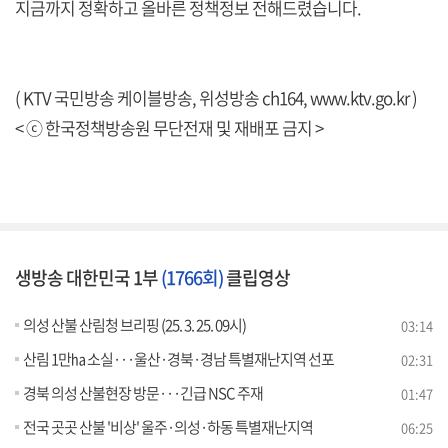
지금까지 정확하고 올바른 정책정보 전해드렸습니다.
( KTV 국민방송 케이블방송, 위성방송 ch164,
www.ktv.go.kr
)
< ⓒ 한국정책방송원 무단전재 및 재배포 금지 >
생방송 대한민국 1부
(1766회)
클립영상
의성 산불 산림청 브리핑 (25. 3. 25. 09시)
03:14
산림 1만㏊ 소실···울산·경북·경남 특별재난지역 선포
02:31
경북 의성 산불현장 방문···긴급 NSC 주재
01:47
전국 곳곳 산불 '비상' 울주·의성·하동 특별재난지역
06:25