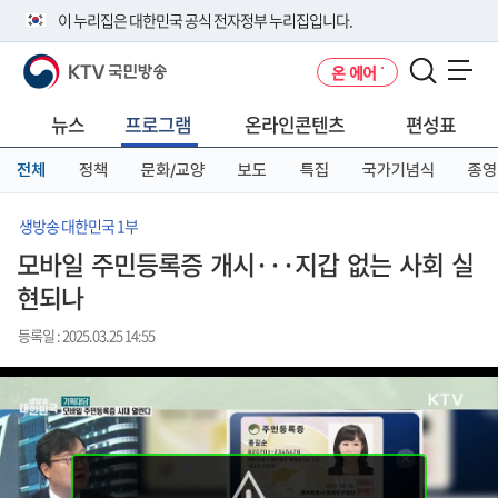
본
메
전
이 누리집은 대한민국 공식 전자정부 누리집입니다.
문
뉴
체
바
바
메
KTV 국민방송
온 에어
로
로
뉴
공식 누리집 주소 확인하기
메뉴 열기
가
가
바
go.kr 주소를 사용하는 누리집은 대한민국 정부기관이 관리하는 누리집입
기
기
로
뉴스
프로그램
온라인콘텐츠
편성표
니다.
가
이밖에 or.kr 또는 .kr등 다른 도메인 주소를 사용하고 있다면 아래 URL에
기
전체
정책
문화/교양
보도
특집
국가기념식
종영
서 도메인 주소를 확인해 보세요
운영중인 공식 누리집보기
생방송 대한민국 1부
모바일 주민등록증 개시···지갑 없는 사회 실
현되나
등록일 : 2025.03.25 14:55