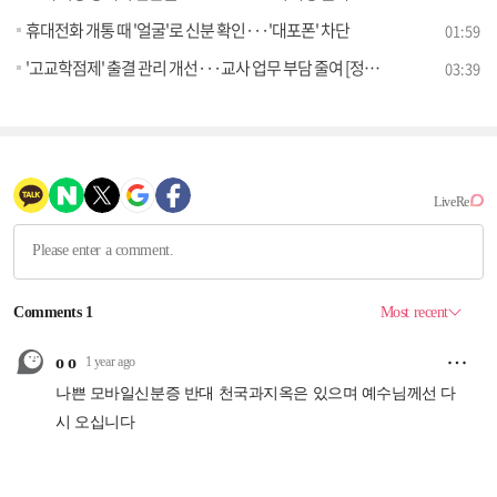
휴대전화 개통 때 '얼굴'로 신분 확인···'대포폰' 차단
01:59
'고교학점제' 출결 관리 개선···교사 업무 부담 줄여 [정책 바로보기]
03:39