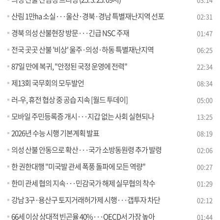
산림 1만㏊ 소실···울산·경북·경남 특별재난지역 선포
02:31
경북 의성 산불현장 방문···긴급 NSC 주재
01:47
전국 곳곳 산불 '비상' 울주·의성·하동 특별재난지역
06:25
87일 만에 복귀, "안정된 국정 운영에 전력"
22:34
제13회 국무회의 모두발언
08:34
러-우, 휴전 협상 중 공습 지속 [월드 투데이]
05:00
모바일 주민등록증 개시···지갑 없는 사회 실현되나
13:25
2026년 수능 시행 기본계획 발표
08:19
의성 산불 안동으로 확산···국가 소방동원령 추가 발령
02:06
한 권한대행 "미국발 관세 폭풍 돌파에 모든 역량"
00:27
한미 관세 협의 지속···민감국가 해제 실무협의 착수
01:29
강남 3구·용산구 토지거래허가제 시행···갭투자 차단
02:12
66세 이상 상대적 빈곤율 40%···OECD서 가장 높아
01:44