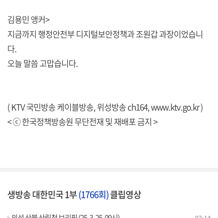
김용민 앵커>
지금까지 행정안전부 디지털보안정책과 조원갑 과장이었습니
다.
오늘 말씀 고맙습니다.
( KTV 국민방송 케이블방송, 위성방송 ch164,
www.ktv.go.kr
)
< ⓒ 한국정책방송원 무단전재 및 재배포 금지 >
생방송 대한민국 1부
(1766회)
클립영상
의성 산불 산림청 브리핑 (25. 3. 25. 09시)
03:14