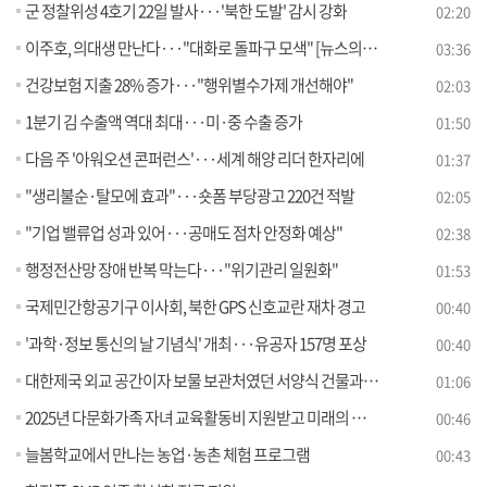
군 정찰위성 4호기 22일 발사···'북한 도발' 감시 강화
02:20
이주호, 의대생 만난다···"대화로 돌파구 모색" [뉴스의 맥]
03:36
건강보험 지출 28% 증가···"행위별수가제 개선해야"
02:03
1분기 김 수출액 역대 최대···미·중 수출 증가
01:50
다음 주 '아워오션 콘퍼런스'···세계 해양 리더 한자리에
01:37
"생리불순·탈모에 효과"···숏폼 부당광고 220건 적발
02:05
"기업 밸류업 성과 있어···공매도 점차 안정화 예상"
02:38
행정전산망 장애 반복 막는다···"위기관리 일원화"
01:53
국제민간항공기구 이사회, 북한 GPS 신호교란 재차 경고
00:40
'과학·정보 통신의 날 기념식' 개최···유공자 157명 포상
00:40
대한제국 외교 공간이자 보물 보관처였던 서양식 건물과 유물 이야기
01:06
2025년 다문화가족 자녀 교육활동비 지원받고 미래의 꿈 키워요
00:46
늘봄학교에서 만나는 농업·농촌 체험 프로그램
00:43