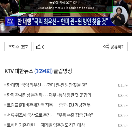
조회수 : 35회
0
공유하기
KTV 대한뉴스
(1694회)
클립영상
한 대행 "국익 최우선···한미 윈-윈 방안 찾을 것"
01:59
한미 관세협상 본격화···재무·통상 장관 '2+2' 협의
02:08
트럼프 8대 비관세장벽 지목···중국·EU 겨냥한 듯
02:29
서류 위조해 국산으로 둔갑···"우회 수출 집중 단속"
02:20
토허제 기준 마련···재개발 입주권도 허가 대상
02:25