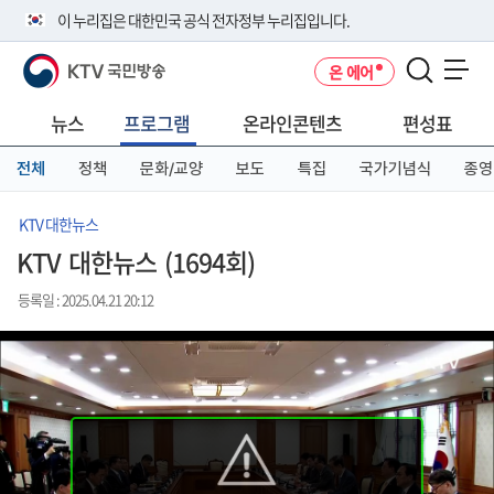
본
메
전
이 누리집은 대한민국 공식 전자정부 누리집입니다.
문
뉴
체
바
바
메
KTV 국민방송
온 에어
로
로
뉴
공식 누리집 주소 확인하기
메뉴 열기
가
가
바
go.kr 주소를 사용하는 누리집은 대한민국 정부기관이 관리하는 누리집입
기
기
로
뉴스
프로그램
온라인콘텐츠
편성표
니다.
가
이밖에 or.kr 또는 .kr등 다른 도메인 주소를 사용하고 있다면 아래 URL에
기
전체
정책
문화/교양
보도
특집
국가기념식
종영
서 도메인 주소를 확인해 보세요
운영중인 공식 누리집보기
KTV 대한뉴스
KTV 대한뉴스 (1694회)
등록일 : 2025.04.21 20:12