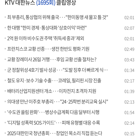
KTV 대한뉴스
(1695회)
클립영상
최 부총리, 통상협의 위해 출국···"한미동맹 새 물꼬 틀 것"
02:01
한 대행 "한미 경제·통상대화 '상호이익' 마련"
02:07
2억 원 이하 비수도권 주택 '취득세 중과' 제외
02:01
프란치스코 교황 선종···생전 한반도 평화 기원
02:49
교황 장례미사 26일 거행···후임 교황 선출 절차는?
03:43
군 정찰위성 4호기 발사 성공···"도발 징후 더 빠르게 식별"
01:34
철도 유지·보수 기술 수출···코레일, 필리핀 시장 진출
02:17
배터리산업지원센터 개소···이차전지 초격차 지원
01:39
의대생 만난 이주호 부총리···"24·25학번 분리교육 실시"
02:13
'수도권 쏠림 완화'···병상수급계획 다음 달부터 시행
01:54
'디지털 성폭력 SOS 가이드'···피해 유형별 대응 수록
02:14
2025 대한민국 청년총회···창업인 목소리 직접 듣는다
02:15