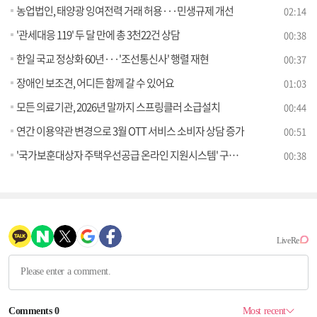
농업법인, 태양광 잉여전력 거래 허용···민생규제 개선
02:14
'관세대응 119' 두 달 만에 총 3천22건 상담
00:38
한일 국교 정상화 60년···'조선통신사' 행렬 재현
00:37
장애인 보조견, 어디든 함께 갈 수 있어요
01:03
모든 의료기관, 2026년 말까지 스프링클러 소급설치
00:44
연간 이용약관 변경으로 3월 OTT 서비스 소비자 상담 증가
00:51
'국가보훈대상자 주택우선공급 온라인 지원시스템' 구축 추진
00:38