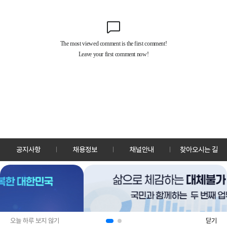
공지사항
채용정보
채널안내
찾아오시는 길
30128 세종특별자치시 정부2청사로 13 한국정책방송원 KTV
TEL: 044-204-8000
Copyrightⓒ KTV 국민방송 All Rights Reserved.
PC버전
앱 다운로드
오늘 하루 보지 않기
닫기