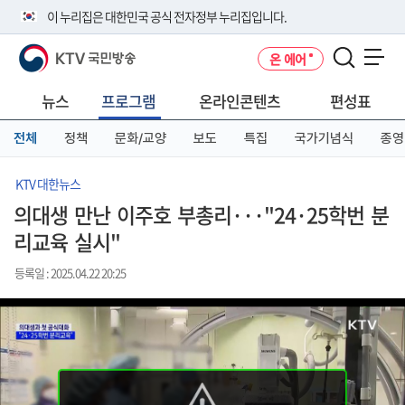
본
메
전
이 누리집은 대한민국 공식 전자정부 누리집입니다.
문
뉴
체
바
바
메
KTV 국민방송
온 에어
로
로
뉴
공식 누리집 주소 확인하기
메뉴 열기
가
가
바
go.kr 주소를 사용하는 누리집은 대한민국 정부기관이 관리하는 누리집입
기
기
로
뉴스
프로그램
온라인콘텐츠
편성표
니다.
가
이밖에 or.kr 또는 .kr등 다른 도메인 주소를 사용하고 있다면 아래 URL에
기
전체
정책
문화/교양
보도
특집
국가기념식
종영
서 도메인 주소를 확인해 보세요
운영중인 공식 누리집보기
KTV 대한뉴스
의대생 만난 이주호 부총리···"24·25학번 분
리교육 실시"
등록일 : 2025.04.22 20:25