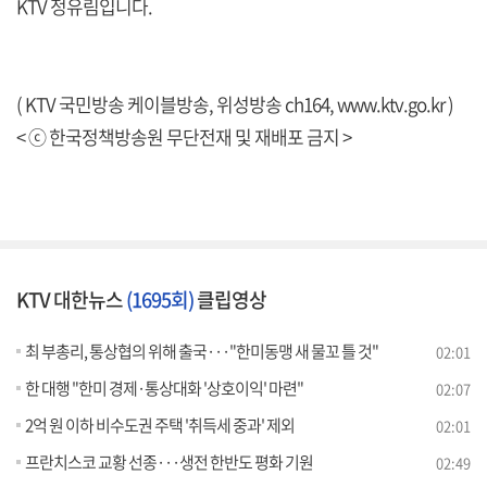
KTV 정유림입니다.
( KTV 국민방송 케이블방송, 위성방송 ch164,
www.ktv.go.kr
)
< ⓒ 한국정책방송원 무단전재 및 재배포 금지 >
KTV 대한뉴스
(1695회)
클립영상
최 부총리, 통상협의 위해 출국···"한미동맹 새 물꼬 틀 것"
02:01
한 대행 "한미 경제·통상대화 '상호이익' 마련"
02:07
2억 원 이하 비수도권 주택 '취득세 중과' 제외
02:01
프란치스코 교황 선종···생전 한반도 평화 기원
02:49