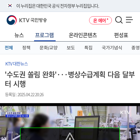
본
메
전
이 누리집은 대한민국 공식 전자정부 누리집입니다.
문
뉴
체
바
바
메
KTV 국민방송
온 에어
로
로
뉴
공식 누리집 주소 확인하기
메뉴 열기
가
가
바
go.kr 주소를 사용하는 누리집은 대한민국 정부기관이 관리하는 누리집입
기
기
로
뉴스
프로그램
온라인콘텐츠
편성표
니다.
가
이밖에 or.kr 또는 .kr등 다른 도메인 주소를 사용하고 있다면 아래 URL에
기
전체
정책
문화/교양
보도
특집
국가기념식
종영
서 도메인 주소를 확인해 보세요
운영중인 공식 누리집보기
KTV 대한뉴스
'수도권 쏠림 완화'···병상수급계획 다음 달부
터 시행
등록일 : 2025.04.22 20:26