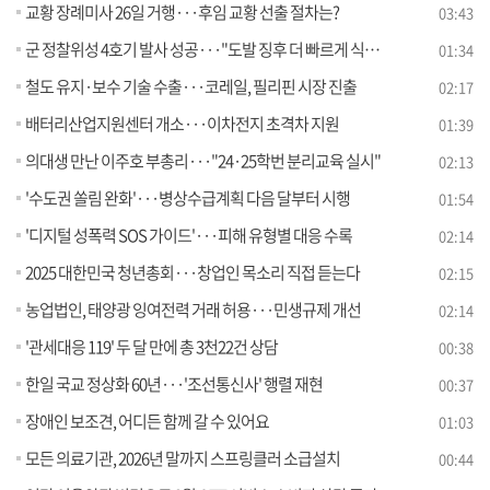
교황 장례미사 26일 거행···후임 교황 선출 절차는?
03:43
군 정찰위성 4호기 발사 성공···"도발 징후 더 빠르게 식별"
01:34
철도 유지·보수 기술 수출···코레일, 필리핀 시장 진출
02:17
배터리산업지원센터 개소···이차전지 초격차 지원
01:39
의대생 만난 이주호 부총리···"24·25학번 분리교육 실시"
02:13
'수도권 쏠림 완화'···병상수급계획 다음 달부터 시행
01:54
'디지털 성폭력 SOS 가이드'···피해 유형별 대응 수록
02:14
2025 대한민국 청년총회···창업인 목소리 직접 듣는다
02:15
농업법인, 태양광 잉여전력 거래 허용···민생규제 개선
02:14
'관세대응 119' 두 달 만에 총 3천22건 상담
00:38
한일 국교 정상화 60년···'조선통신사' 행렬 재현
00:37
장애인 보조견, 어디든 함께 갈 수 있어요
01:03
모든 의료기관, 2026년 말까지 스프링클러 소급설치
00:44