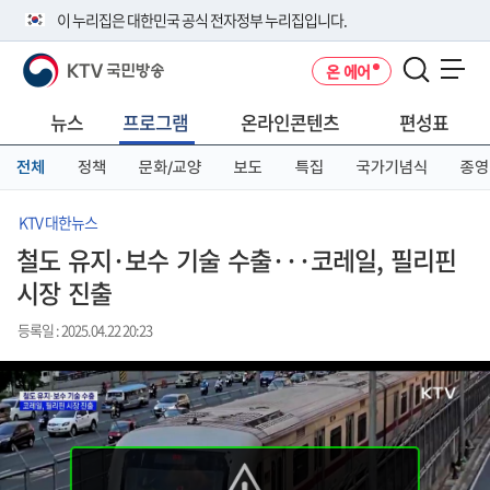
본
메
전
이 누리집은 대한민국 공식 전자정부 누리집입니다.
문
뉴
체
바
바
메
KTV 국민방송
온 에어
로
로
뉴
공식 누리집 주소 확인하기
메뉴 열기
가
가
바
go.kr 주소를 사용하는 누리집은 대한민국 정부기관이 관리하는 누리집입
기
기
로
뉴스
프로그램
온라인콘텐츠
편성표
니다.
가
이밖에 or.kr 또는 .kr등 다른 도메인 주소를 사용하고 있다면 아래 URL에
기
전체
정책
문화/교양
보도
특집
국가기념식
종영
서 도메인 주소를 확인해 보세요
운영중인 공식 누리집보기
KTV 대한뉴스
철도 유지·보수 기술 수출···코레일, 필리핀
시장 진출
등록일 : 2025.04.22 20:23