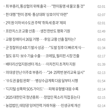
최 부총리, 통상협의 위해 출국···"한미동맹 새 물꼬 틀 것"
02:01
한 대행 "한미 경제·통상대화 '상호이익' 마련"
02:07
2억 원 이하 비수도권 주택 '취득세 중과' 제외
02:01
프란치스코 교황 선종···생전 한반도 평화 기원
02:49
교황 장례미사 26일 거행···후임 교황 선출 절차는?
03:43
군 정찰위성 4호기 발사 성공···"도발 징후 더 빠르게 식별"
01:34
철도 유지·보수 기술 수출···코레일, 필리핀 시장 진출
02:17
배터리산업지원센터 개소···이차전지 초격차 지원
01:39
의대생 만난 이주호 부총리···"24·25학번 분리교육 실시"
02:13
'수도권 쏠림 완화'···병상수급계획 다음 달부터 시행
01:54
'디지털 성폭력 SOS 가이드'···피해 유형별 대응 수록
02:14
2025 대한민국 청년총회···창업인 목소리 직접 듣는다
02:15
농업법인, 태양광 잉여전력 거래 허용···민생규제 개선
02:14