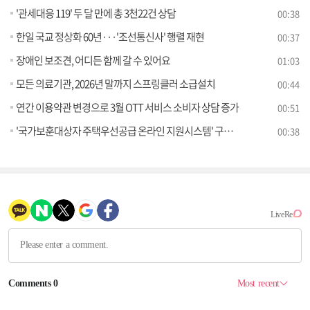
'관세대응 119' 두 달 만에 총 3천22건 상담
00:38
한일 국교 정상화 60년···'조선통신사' 행렬 재현
00:37
장애인 보조견, 어디든 함께 갈 수 있어요
01:03
모든 의료기관, 2026년 말까지 스프링클러 소급설치
00:44
연간 이용약관 변경으로 3월 OTT 서비스 소비자 상담 증가
00:51
'국가보훈대상자 주택우선공급 온라인 지원시스템' 구축 추진
00:38