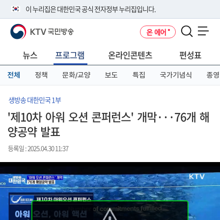
본
메
전
이 누리집은 대한민국 공식 전자정부 누리집입니다.
문
뉴
체
바
바
메
KTV 국민방송
온 에어
로
로
뉴
공식 누리집 주소 확인하기
메뉴 열기
가
가
바
go.kr 주소를 사용하는 누리집은 대한민국 정부기관이 관리하는 누리집입
기
기
로
뉴스
프로그램
온라인콘텐츠
편성표
니다.
가
이밖에 or.kr 또는 .kr등 다른 도메인 주소를 사용하고 있다면 아래 URL에
기
전체
정책
문화/교양
보도
특집
국가기념식
종영
서 도메인 주소를 확인해 보세요
운영중인 공식 누리집보기
생방송 대한민국 1부
'제10차 아워 오션 콘퍼런스' 개막···76개 해
양공약 발표
등록일 : 2025.04.30 11:37