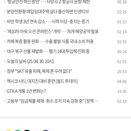
'항공안전 혁신 방안'···사망사고 항공사 운항 제한
00:38
분양전환형 매입임대주택 살다 출산하면 인센티브
02:26
비만 학생 3년 연속 감소···시력 이상·충치는 증가
01:53
'제10차 아워 오션 콘퍼런스' 개막···76개 해양공약 발표
02:14
카페 복층 활용 완화···수출 불발 식품 국내 소비 허용
02:55
대구 북구 산불 재발화···헬기 14대 투입해 진화 중
00:24
오늘의 날씨 (25. 04. 30. 10시)
01:01
정부 "SKT 유출 피해, 복제 폰 우려 없다"
20:53
멕시코시티, 대지진 대비 훈련 [월드 투데이]
04:06
GTX-A 개통 1년 변화는?
19:30
고용부 "임금체불 제재·회수 조치 지속 강화 중" [정책 바로보기]
03:19