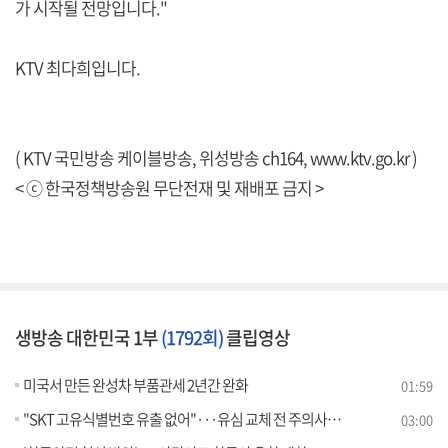
가 시작될 전망입니다."
KTV 최다희입니다.
( KTV 국민방송 케이블방송, 위성방송 ch164,
www.ktv.go.kr
)
< ⓒ 한국정책방송원 무단전재 및 재배포 금지 >
생방송 대한민국 1부
(1792회)
클립영상
미국서 만든 완성차 부품관세 2년간 완화
01:59
"SKT 고유식별번호 유출 없어"···유심 교체 전 주의사항은?
03:00