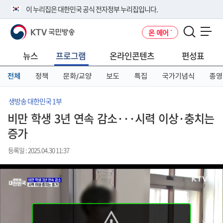
본
메
전
이 누리집은 대한민국 공식 전자정부 누리집입니다.
문
뉴
체
바
바
메
KTV 국민방송
온 에어
로
로
뉴
공식 누리집 주소 확인하기
메뉴 열기
가
가
바
go.kr 주소를 사용하는 누리집은 대한민국 정부기관이 관리하는 누리집입
기
기
로
뉴스
프로그램
온라인콘텐츠
편성표
니다.
가
이밖에 or.kr 또는 .kr등 다른 도메인 주소를 사용하고 있다면 아래 URL에
기
전체
정책
문화/교양
보도
특집
국가기념식
종영
서 도메인 주소를 확인해 보세요
운영중인 공식 누리집보기
생방송 대한민국 1부
비만 학생 3년 연속 감소···시력 이상·충치는
증가
등록일 : 2025.04.30 11:37