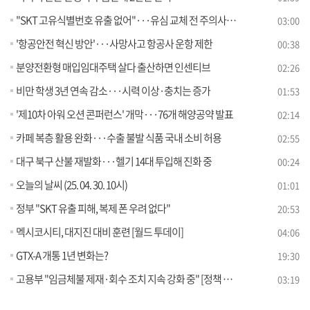
"SKT 고유식별번호 유출 없어"···유심 교체 전 주의사항은?
03:00
'항공안전 혁신 방안'···사망사고 항공사 운항 제한
00:38
분양전환형 매입임대주택 살다 출산하면 인센티브
02:26
비만 학생 3년 연속 감소···시력 이상·충치는 증가
01:53
'제10차 아워 오션 콘퍼런스' 개막···76개 해양공약 발표
02:14
카페 복층 활용 완화···수출 불발 식품 국내 소비 허용
02:55
대구 북구 산불 재발화···헬기 14대 투입해 진화 중
00:24
오늘의 날씨 (25. 04. 30. 10시)
01:01
정부 "SKT 유출 피해, 복제 폰 우려 없다"
20:53
멕시코시티, 대지진 대비 훈련 [월드 투데이]
04:06
GTX-A 개통 1년 변화는?
19:30
고용부 "임금체불 제재·회수 조치 지속 강화 중" [정책 바로보기]
03:19