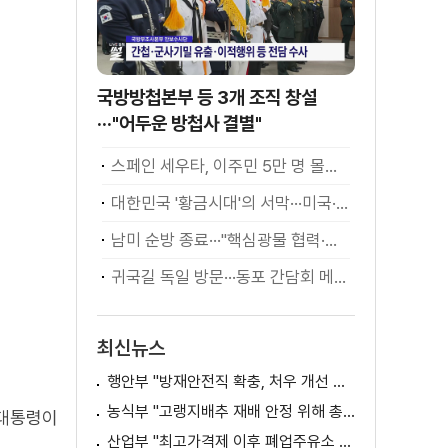
국방방첩본부 등 3개 조직 창설
···"어두운 방첩사 결별"
스페인 세우타, 이주민 5만 명 몰려 [월드 투데이]
대한민국 '황금시대'의 서막···미국·남미 순방 성과 총정리 [정.주.행]
남미 순방 종료···"핵심광물 협력·원유 수입선 확대"
귀국길 독일 방문···동포 간담회 메시지는?
최신뉴스
행안부 "방재안전직 확충, 처우 개선 등 위한 제도개선 추진"
농식부 "고랭지배추 재배 안정 위해 총력···배추가격 점차 안정세"
 대통령이
산업부 "최고가격제 이후 폐업주유소 증가? 사실 아냐"