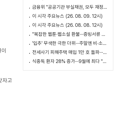
금융위 "공공기관 부실채권, 모두 재정으로 보전되는 것 아냐"
이 시각 주요뉴스 (26. 08. 09. 12시)
이 시각 주요뉴스 (26. 08. 08. 12시)
"복잡한 웹툰·웹소설 환불···증빙서류 요구까지"
'입추' 무색한 극한 더위···주말엔 비·소나기
원이
전세사기 피해주택 매입 1만 호 돌파···피해 지원 속도
식중독 환자 28% 증가···9월에 최다 "입추 방심 금물"
 갖자고