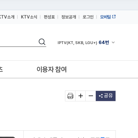
KTV소개
KTV소식
편성표
정보공개
로그인
모바일
164번
스카이라이프
검색
64번
채널안내 펼쳐
IPTV(KT, SKB, LGU+)
164번
스카이라이프
64번
IPTV(KT, SKB, LGU+)
츠
이용자 참여
164번
스카이라이프
공유