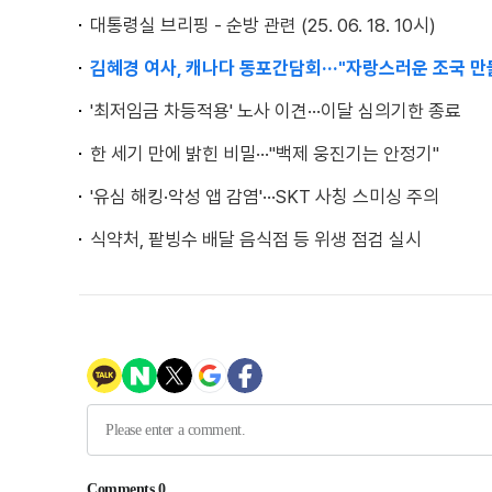
대통령실 브리핑 - 순방 관련 (25. 06. 18. 10시)
김혜경 여사, 캐나다 동포간담회···"자랑스러운 조국 만
'최저임금 차등적용' 노사 이견···이달 심의기한 종료
한 세기 만에 밝힌 비밀···"백제 웅진기는 안정기"
'유심 해킹·악성 앱 감염'···SKT 사칭 스미싱 주의
식약처, 팥빙수 배달 음식점 등 위생 점검 실시