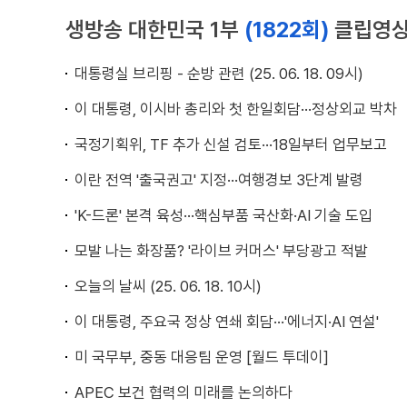
생방송 대한민국 1부
(1822회)
클립영
대통령실 브리핑 - 순방 관련 (25. 06. 18. 09시)
이 대통령, 이시바 총리와 첫 한일회담···정상외교 박차
국정기획위, TF 추가 신설 검토···18일부터 업무보고
이란 전역 '출국권고' 지정···여행경보 3단계 발령
'K-드론' 본격 육성···핵심부품 국산화·AI 기술 도입
모발 나는 화장품? '라이브 커머스' 부당광고 적발
오늘의 날씨 (25. 06. 18. 10시)
이 대통령, 주요국 정상 연쇄 회담···'에너지·AI 연설'
미 국무부, 중동 대응팀 운영 [월드 투데이]
APEC 보건 협력의 미래를 논의하다