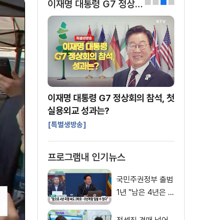
이재명 대통령 G7 정상회의 참석
0
1
2
3
이재명 대통령 G7 정상회의 참석, 첫
실용외교 성과는?
[특별생방송]
프로그램내 인기뉴스
국민주권정부 출범
1년 "남은 4년은 8
년처럼"