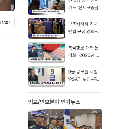
전셋집 경매 넘어
가도 '전세보증금'
먼저 돌려받는다
영상보기
보조배터리 기내
반입 규정 강화··
·'수량·보관 제한'
북극항로 개척 본
격화···2026년 해
양수산부 업무계획
은?
9급 공무원 시험
'PSAT' 도입··공정
채용 위한 변화는?
외교/안보분야 인기뉴스