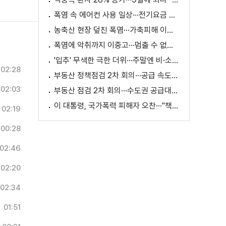
폭염 속 에어컨 사용 일상···전기요금 줄이려면?
농축산 현장 덮친 폭염···가축피해 이틀 새 28만 마리↑
폭염에 악취까지 이중고···멈출 수 없는 필수노동
'입추' 무색한 극한 더위···주말엔 비·소나기
02:28
부동산 정책점검 2차 회의···공급 속도전 본격화하나
02:03
부동산 점검 2차 회의···수도권 공급대책 논의
이 대통령, 국가폭력 피해자 오찬···"책임지고 치유"
02:19
00:28
02:46
02:20
02:34
01:51