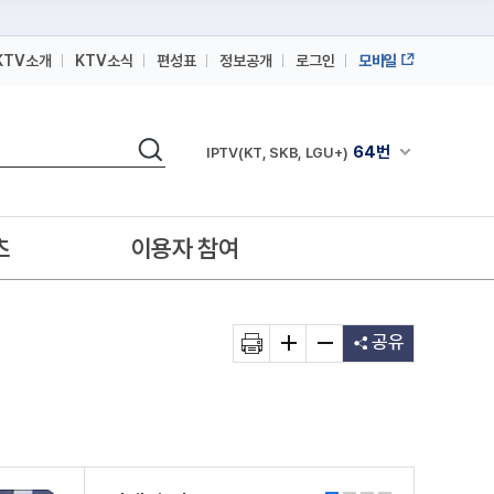
KTV소개
KTV소식
편성표
정보공개
로그인
모바일
164번
스카이라이프
검색
64번
채널안내 펼쳐
IPTV(KT, SKB, LGU+)
164번
스카이라이프
64번
IPTV(KT, SKB, LGU+)
츠
이용자 참여
164번
스카이라이프
공유