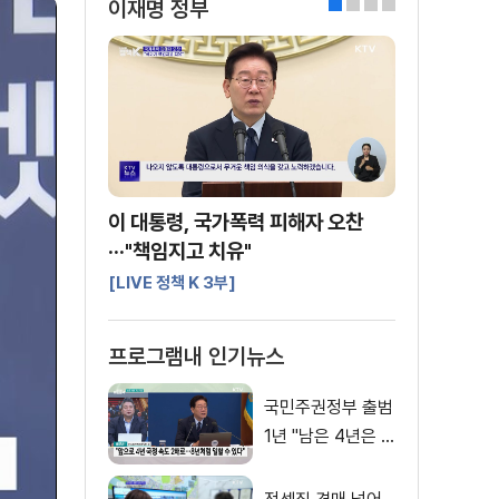
이재명 정부
0
1
2
3
이 대통령, 국가폭력 피해자 오찬
···"책임지고 치유"
[LIVE 정책 K 3부]
프로그램내 인기뉴스
국민주권정부 출범
1년 "남은 4년은 8
년처럼"