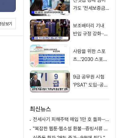
전셋집 경매 넘어
가도 '전세보증금'
먼저 돌려받는다
영상보기
보조배터리 기내
반입 규정 강화··
·'수량·보관 제한'
사람을 위한 스포
츠…'2030 스포츠
비전' 공개
9급 공무원 시험
'PSAT' 도입··공정
채용 위한 변화는?
최신뉴스
전세사기 피해주택 매입 1만 호 돌파···피해 지원 속도
"복잡한 웹툰·웹소설 환불···증빙서류 요구까지"
식중독 환자 28% 증가···9월에 최다 "입추 방심 금물"