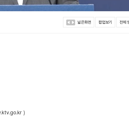
넓은화면
팝업보기
전체 
ktv.go.kr
)