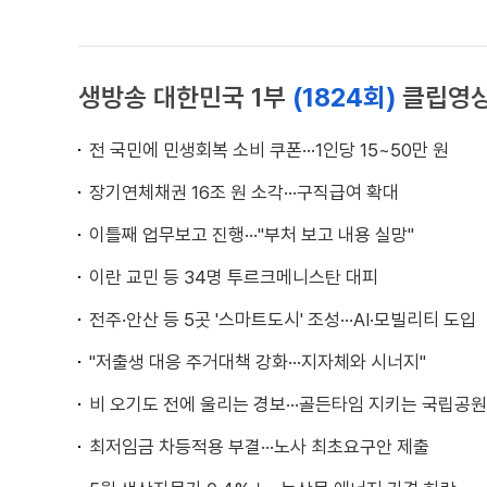
생방송 대한민국 1부
(1824회)
클립영
전 국민에 민생회복 소비 쿠폰···1인당 15~50만 원
장기연체채권 16조 원 소각···구직급여 확대
이틀째 업무보고 진행···"부처 보고 내용 실망"
이란 교민 등 34명 투르크메니스탄 대피
전주·안산 등 5곳 '스마트도시' 조성···AI·모빌리티 도입
"저출생 대응 주거대책 강화···지자체와 시너지"
비 오기도 전에 울리는 경보···골든타임 지키는 국립공원
최저임금 차등적용 부결···노사 최초요구안 제출