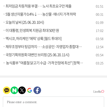
최저임금 차등적용 부결···노사 최초요구안 제출
01:51
5월 생산자물가 0.4%↓···농산물·에너지 가격 하락
00:31
오늘의 날씨 (25. 06. 20. 10시)
01:09
이 대통령, 민생회복 지원금 최대 50만 원
17:02
멕시코, 허리케인 '에릭' 상륙 [월드 투데이]
03:58
채무조정부터 탕감까지···소상공인·자영업자 종합대책은?
12:54
국정기획위원회 대변인 브리핑 (25. 06. 20. 11시)
05:54
농식품부 "여름철 닭고기 수급·가격 안정에 최선" [정책 바로보기]
03:25