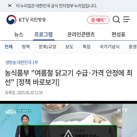
본
메
전
이 누리집은 대한민국 공식 전자정부 누리집입니다.
문
뉴
체
바
바
메
KTV 국민방송
온 에어
로
로
뉴
공식 누리집 주소 확인하기
메뉴 열기
가
가
바
go.kr 주소를 사용하는 누리집은 대한민국 정부기관이 관리하는 누리집입
기
기
로
뉴스
프로그램
온라인콘텐츠
편성표
니다.
가
이밖에 or.kr 또는 .kr등 다른 도메인 주소를 사용하고 있다면 아래 URL에
기
전체
정책
문화/교양
보도
특집
국가기념식
종영
서 도메인 주소를 확인해 보세요
운영중인 공식 누리집보기
생방송 대한민국 1부
농식품부 "여름철 닭고기 수급·가격 안정에 최
선" [정책 바로보기]
등록일 : 2025.06.20 11:59