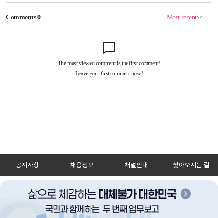
공지사항
채용정보
채널안내
찾아오시는 길
30128 세종특별자치시 정부2청사로 13 한국정책방송원 KTV
TEL: 044-204-8000
Copyrightⓒ KTV 국민방송 All Rights Reserved.