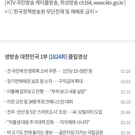
( KTV 국민방송 케이블방송, 위성방송 ch164,
www.ktv.go.kr
)
< ⓒ 한국정책방송원 무단전재 및 재배포 금지 >
생방송 대한민국 1부
(1824회)
클립영상
전 국민에 민생회복 소비 쿠폰···1인당 15~50만 원
02:28
장기연체채권 16조 원 소각···구직급여 확대
02:03
이틀째 업무보고 진행···"부처 보고 내용 실망"
02:19
이란 교민 등 34명 투르크메니스탄 대피
00:28
전주·안산 등 5곳 '스마트도시' 조성···AI·모빌리티 도입
02:46
"저출생 대응 주거대책 강화···지자체와 시너지"
02:20
비 오기도 전에 울리는 경보···골든타임 지키는 국립공원
02:34