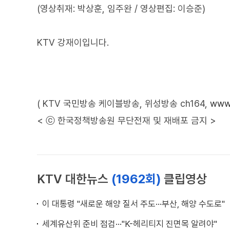
(영상취재: 박상훈, 임주완 / 영상편집: 이승준)
KTV 강재이입니다.
( KTV 국민방송 케이블방송, 위성방송 ch164,
www.
< ⓒ 한국정책방송원 무단전재 및 재배포 금지 >
KTV 대한뉴스
(1962회)
클립영상
이 대통령 "새로운 해양 질서 주도···부산, 해양 수도로"
세계유산위 준비 점검···"K-헤리티지 진면목 알려야"