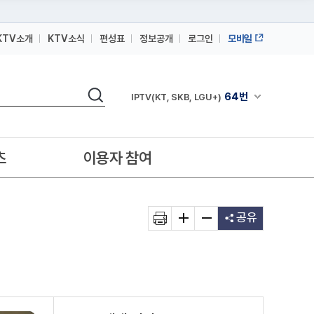
KTV소개
KTV소식
편성표
정보공개
로그인
모바일
164번
스카이라이프
검색
64번
채널안내 펼쳐
IPTV(KT, SKB, LGU+)
164번
스카이라이프
64번
IPTV(KT, SKB, LGU+)
츠
이용자 참여
164번
스카이라이프
공유