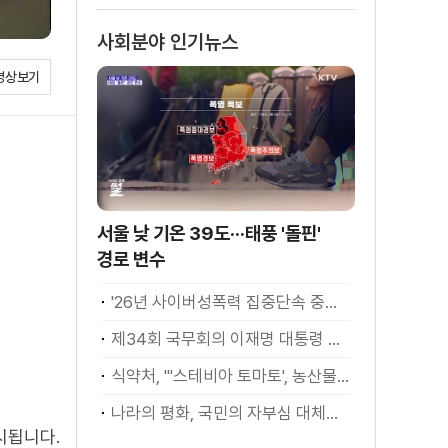
소화
사회분야 인기뉴스
영상보기
서울 낮 기온 39도···태풍 '돌핀'
경로 변수
'26년 사이버성폭력 집중단속 중간성과 발표···향후 추진계획은?
제34회 국무회의 이재명 대통령 모두발언
식약처, "'스테비아 토마토', 농산물 아닌 가공식품"
나라의 평화, 국민의 자부심 대체불가 대한민국 이재명 대통령 모두말씀
시됩니다.