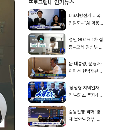
프로그램내 인기뉴스
6.3지방선거 대국
민담화···"AI 악용
가짜뉴스 처벌"
성인 90.1% 1차 접
종···모레 임신부 사
전예약
문 대통령, 문형배·
이미선 헌법재판관
임명 재가
'상생형 지역일자
리'···51조 투자·13
만 명 고용
중동전쟁 격화 '경
제 불안'···정부, 금
융·수출입 영향 최