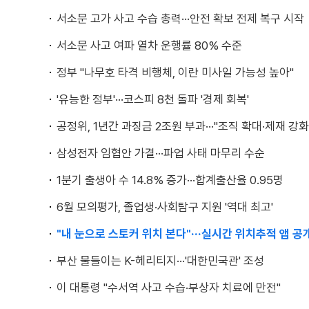
서소문 고가 사고 수습 총력···안전 확보 전제 복구 시작
서소문 사고 여파 열차 운행률 80% 수준
정부 "나무호 타격 비행체, 이란 미사일 가능성 높아"
'유능한 정부'···코스피 8천 돌파 '경제 회복'
공정위, 1년간 과징금 2조원 부과···"조직 확대·제재 강화
삼성전자 임협안 가결···파업 사태 마무리 수순
1분기 출생아 수 14.8% 증가···합계출산율 0.95명
6월 모의평가, 졸업생·사회탐구 지원 '역대 최고'
"내 눈으로 스토커 위치 본다"···실시간 위치추적 앱 공
부산 물들이는 K-헤리티지···'대한민국관' 조성
이 대통령 "수서역 사고 수습·부상자 치료에 만전"