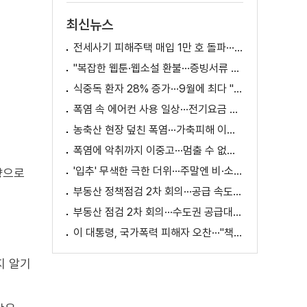
최신뉴스
전세사기 피해주택 매입 1만 호 돌파···피해 지원 속도
"복잡한 웹툰·웹소설 환불···증빙서류 요구까지"
식중독 환자 28% 증가···9월에 최다 "입추 방심 금물"
폭염 속 에어컨 사용 일상···전기요금 줄이려면?
농축산 현장 덮친 폭염···가축피해 이틀 새 28만 마리↑
폭염에 악취까지 이중고···멈출 수 없는 필수노동
'입추' 무색한 극한 더위···주말엔 비·소나기
향으로
부동산 정책점검 2차 회의···공급 속도전 본격화하나
부동산 점검 2차 회의···수도권 공급대책 논의
이 대통령, 국가폭력 피해자 오찬···"책임지고 치유"
지 알기