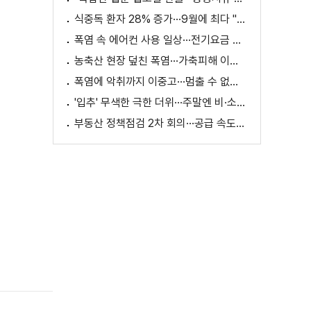
식중독 환자 28% 증가···9월에 최다 "입추 방심 금물"
폭염 속 에어컨 사용 일상···전기요금 줄이려면?
농축산 현장 덮친 폭염···가축피해 이틀 새 28만 마리↑
폭염에 악취까지 이중고···멈출 수 없는 필수노동
'입추' 무색한 극한 더위···주말엔 비·소나기
부동산 정책점검 2차 회의···공급 속도전 본격화하나