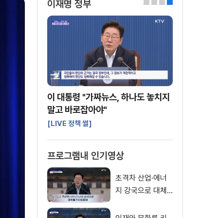
이재명 정부
0
1
2
3
이 대통령 "가짜뉴스, 하나도 놓치지
말고 바로잡아야"
[LIVE 정책 썰]
프로그램내 인기영상
초격차 산업·에너
지 강국으로 대체
불가 대한민국 이
재명 대통령 모두