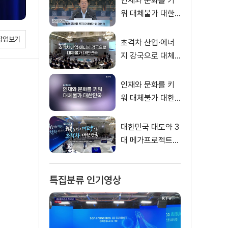
인재와 문화를 키
말씀
워 대체불가 대한
민국 이재명 대통
팝업보기
령 모두말씀
초격차 산업·에너
지 강국으로 대체
불가 대한민국
인재와 문화를 키
워 대체불가 대한
민국
대한민국 대도약 3
대 메가프로젝트
국민보고회
특집분류 인기영상