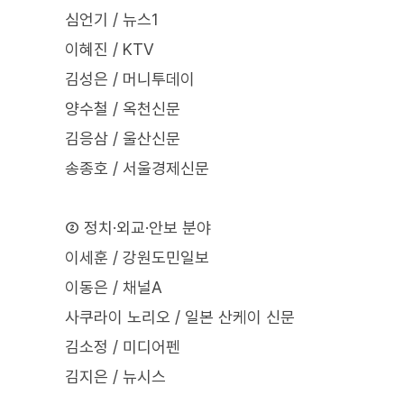
심언기 / 뉴스1
이혜진 / KTV
김성은 / 머니투데이
양수철 / 옥천신문
김응삼 / 울산신문
송종호 / 서울경제신문
② 정치·외교·안보 분야
이세훈 / 강원도민일보
이동은 / 채널A
사쿠라이 노리오 / 일본 산케이 신문
김소정 / 미디어펜
김지은 / 뉴시스