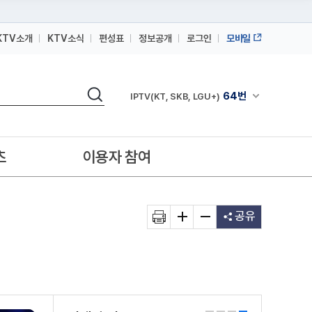
KTV소개
KTV소식
편성표
정보공개
로그인
모바일
164번
스카이라이프
64번
IPTV(KT, SKB, LGU+)
검색
채널안내 펼쳐
164번
스카이라이프
64번
IPTV(KT, SKB, LGU+)
츠
이용자 참여
164번
스카이라이프
공유