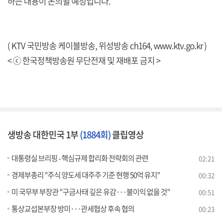
하는 내용이 논의될 예정입니다.
( KTV 국민방송 케이블방송, 위성방송 ch164,
www.ktv.go.kr
)
< ⓒ 한국정책방송원 무단전재 및 재배포 금지 >
생방송 대한민국 1부
(1884회)
클립영상
대통령실 브리핑 - 핵심규제 합리화 전략회의 관련
02:21
경제부총리 "주식 양도세 대주주 기준 현행 50억 유지"
00:32
미 국무부 부장관 "구금사태 깊은 유감···불이익 없을 것"
00:51
통상교섭본부장 방미···관세협상 후속 협의
00:23