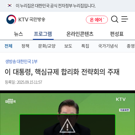
본
메
전
이 누리집은 대한민국 공식 전자정부 누리집입니다.
문
뉴
체
바
바
메
KTV 국민방송
온 에어
로
로
뉴
공식 누리집 주소 확인하기
메뉴 열기
가
가
바
go.kr 주소를 사용하는 누리집은 대한민국 정부기관이 관리하는 누리집입
기
기
로
뉴스
프로그램
온라인콘텐츠
편성표
니다.
가
이밖에 or.kr 또는 .kr등 다른 도메인 주소를 사용하고 있다면 아래 URL에
기
전체
정책
문화/교양
보도
특집
국가기념식
종영
서 도메인 주소를 확인해 보세요
운영중인 공식 누리집보기
생방송 대한민국 1부
이 대통령, 핵심규제 합리화 전략회의 주재
등록일 : 2025.09.15 11:57