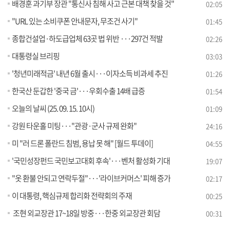
배경훈 과기부 장관 "통신사 침해 사고 근본 대책 찾을 것"
02:05
"URL 있는 소비쿠폰 안내문자, 무조건 사기"
01:45
종합건설업·하도급업체 63곳 법 위반 ···297건 적발
02:26
대통령실 브리핑
03:03
'청년미래적금' 내년 6월 출시···이자소득 비과세 추진
01:26
한국산 둔갑한 '중국 금'···우회수출 14배 급증
01:54
오늘의 날씨 (25. 09. 15. 10시)
01:09
강원 타운홀 미팅···"관광·군사 규제 완화"
24:16
미 "러 드론 폴란드 침범, 용납 못 해" [월드 투데이]
04:55
'국민성장펀드 국민보고대회 후속'···벤처 활성화 기대
19:07
"옷 환불 안되고 연락두절"···'라이브커머스' 피해 증가
02:17
이 대통령, 핵심규제 합리화 전략회의 주재
00:25
조현 외교장관 17~18일 방중···한중 외교장관 회담
00:31