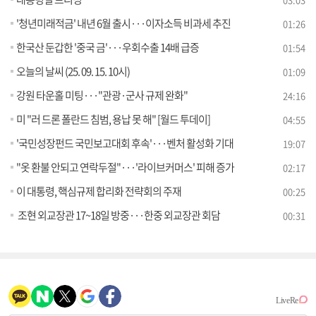
'청년미래적금' 내년 6월 출시···이자소득 비과세 추진
01:26
한국산 둔갑한 '중국 금'···우회수출 14배 급증
01:54
오늘의 날씨 (25. 09. 15. 10시)
01:09
강원 타운홀 미팅···"관광·군사 규제 완화"
24:16
미 "러 드론 폴란드 침범, 용납 못 해" [월드 투데이]
04:55
'국민성장펀드 국민보고대회 후속'···벤처 활성화 기대
19:07
"옷 환불 안되고 연락두절"···'라이브커머스' 피해 증가
02:17
이 대통령, 핵심규제 합리화 전략회의 주재
00:25
조현 외교장관 17~18일 방중···한중 외교장관 회담
00:31