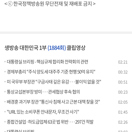
< ⓒ 한국정책방송원 무단전재 및 재배포 금지 >
생방송 대한민국 1부
(1884회)
클립영상
대통령실 브리핑 - 핵심규제 합리화 전략회의 관련
02:21
경제부총리 "주식 양도세 대주주 기준 현행 50억 유지"
00:32
미 국무부 부장관 "구금사태 깊은 유감···불이익 없을 것"
00:51
통상교섭본부장 방미···관세협상 후속 협의
00:23
배경훈 과기부 장관 "통신사 침해 사고 근본 대책 찾을 것"
02:05
"URL 있는 소비쿠폰 안내문자, 무조건 사기"
01:45
종합건설업·하도급업체 63곳 법 위반 ···297건 적발
02:26
대통령실 브리핑
03:03