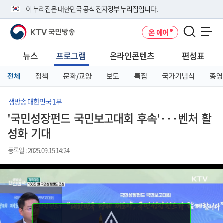
본
메
전
이 누리집은 대한민국 공식 전자정부 누리집입니다.
문
뉴
체
바
바
메
KTV 국민방송
온 에어
로
로
뉴
공식 누리집 주소 확인하기
메뉴 열기
가
가
바
go.kr 주소를 사용하는 누리집은 대한민국 정부기관이 관리하는 누리집입
기
기
로
뉴스
프로그램
온라인콘텐츠
편성표
니다.
가
이밖에 or.kr 또는 .kr등 다른 도메인 주소를 사용하고 있다면 아래 URL에
기
전체
정책
문화/교양
보도
특집
국가기념식
종영
서 도메인 주소를 확인해 보세요
운영중인 공식 누리집보기
생방송 대한민국 1부
'국민성장펀드 국민보고대회 후속'···벤처 활
성화 기대
등록일 : 2025.09.15 14:24