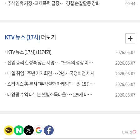
추석연휴 가정·교제폭력 급증···경찰 순찰활동 강화
00:44
KTV 뉴스 (17시)
더보기
KTV 뉴스 (17시) (1174회)
2026.06.07
신임 총리 한성숙 장관 지명···"모두의 성장 이끌 적임자"
2026.06.07
내일 취임 1주년 기자회견···2년차 국정비전 제시
2026.06.07
스타벅스 美 본사 "부적절한 마케팅"···5·18 단체에 사과
2026.06.07
태양광 수익 나누는 햇빛소득마을···129개 마을 신청
2026.06.07