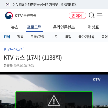
본
메
전
이 누리집은 대한민국 공식 전자정부 누리집입니다.
문
뉴
체
바
바
메
KTV 국민방송
온 에어
로
로
뉴
공식 누리집 주소 확인하기
메뉴 열기
가
가
바
go.kr 주소를 사용하는 누리집은 대한민국 정부기관이 관리하는 누리집입
기
기
로
뉴스
프로그램
온라인콘텐츠
편성표
니다.
가
이밖에 or.kr 또는 .kr등 다른 도메인 주소를 사용하고 있다면 아래 URL에
기
전체
정책
문화/교양
보도
특집
국가기념식
종영
서 도메인 주소를 확인해 보세요
운영중인 공식 누리집보기
KTV 뉴스 (17시)
KTV 뉴스 (17시) (1138회)
등록일 : 2025.09.28 17:23