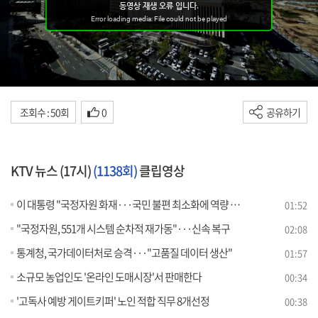
조회수 : 50회
0
공유하기
KTV 뉴스 (17시)
(1138회)
클립영상
이 대통령 "국정자원 화재···국민 불편 최소화에 역량 집중"
01:52
"국정자원, 551개 시스템 순차적 재가동"···신속 복구
02:08
통계청, 국가데이터처로 승격···"고품질 데이터 생산"
01:57
소규모 농업인도 '온라인 도매시장'서 판매한다
00:34
'고독사 예방 게이트키퍼' 노인 적합 직무 8개선정
00:38