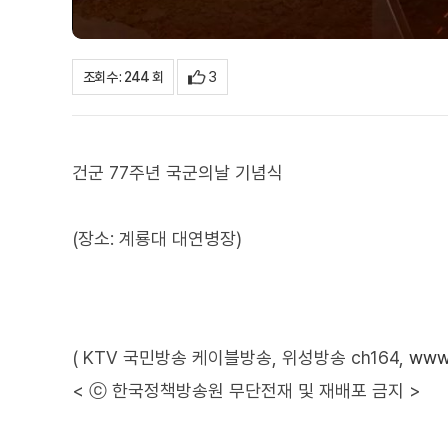
3
조회수 : 244 회
건군 77주년 국군의날 기념식
(장소: 계룡대 대연병장)
( KTV 국민방송 케이블방송, 위성방송 ch164,
www.
< ⓒ 한국정책방송원 무단전재 및 재배포 금지 >