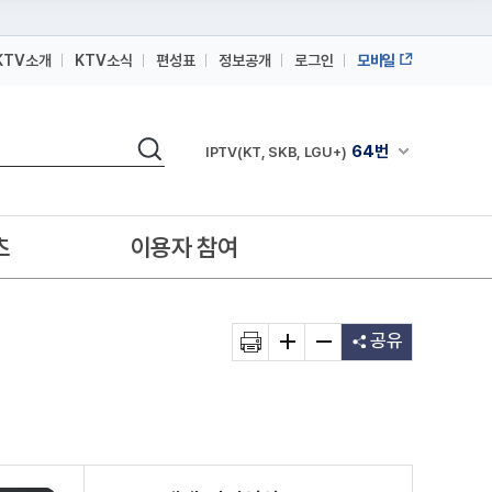
KTV소개
KTV소식
편성표
정보공개
로그인
모바일
164번
스카이라이프
검색
64번
채널안내 펼쳐
IPTV(KT, SKB, LGU+)
164번
스카이라이프
64번
IPTV(KT, SKB, LGU+)
츠
이용자 참여
164번
스카이라이프
공유