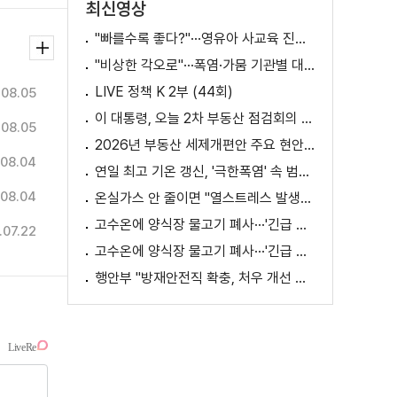
최신영상
"빠를수록 좋다?"···영유아 사교육 진실과 해법은?
"비상한 각오로"···폭염·가뭄 기관별 대책은?
LIVE 정책 K 2부 (44회)
.08.05
이 대통령, 오늘 2차 부동산 점검회의 주재
.08.05
2026년 부동산 세제개편안 주요 현안 팩트체크 [K-정책 사용법]
08.04
연일 최고 기온 갱신, '극한폭염' 속 범정부 피해 예방 대책은? [정.주.행]
08.04
온실가스 안 줄이면 "열스트레스 발생일 29배 증가"
고수온에 양식장 물고기 폐사···'긴급 방류' 지원
.07.22
고수온에 양식장 물고기 폐사···'긴급 방류' 지원
행안부 "방재안전직 확충, 처우 개선 등 위한 제도개선 추진" [정책 바로보기]