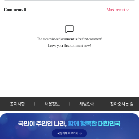
공지사항
채용정보
채널안내
찾아오시는 길
30128 세종특별자치시 정부2청사로 13 한국정책방송원 KTV
TEL: 044-204-8000
Copyrightⓒ KTV 국민방송 All Rights Reserved.