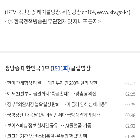
( KTV 국민방송 케이블방송, 위성방송 ch164,
www.ktv.go.kr
)
< ⓒ 한국정책방송원 무단전재 및 재배포 금지 >
생방송 대한민국 1부
(1911회)
클립영상
한미 관세협상 타결···대미투자 연 200억 달러 상한
02:17
예포 21발부터 금관까지 '특급 환대'···맞춤형 의전
02:25
정부 "외환시장 불확실성 완화···미 금리 인하 선제대응"
00:25
국방장관, 다음 달 1일 아세안 확대 국방장관회의 참가
00:48
보이스피싱 정보 실시간 공유···'AI 플랫폼' 가동
02:32
코그페 기간 '상생소비복권·온누리 환급' 시행
01:49