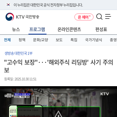
본
메
전
이 누리집은 대한민국 공식 전자정부 누리집입니다.
문
뉴
체
바
바
메
KTV 국민방송
온 에어
로
로
뉴
공식 누리집 주소 확인하기
메뉴 열기
가
가
바
go.kr 주소를 사용하는 누리집은 대한민국 정부기관이 관리하는 누리집입
기
기
로
뉴스
프로그램
온라인콘텐츠
편성표
니다.
가
이밖에 or.kr 또는 .kr등 다른 도메인 주소를 사용하고 있다면 아래 URL에
기
전체
정책
문화/교양
보도
특집
국가기념식
종영
서 도메인 주소를 확인해 보세요
운영중인 공식 누리집보기
생방송 대한민국 1부
"고수익 보장"···'해외주식 리딩방' 사기 주의
보
등록일 : 2025.10.30 11:51