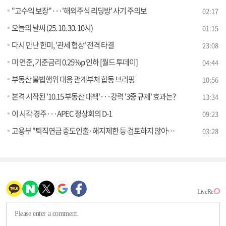
"고수익 보장"···'해외주식 리딩방' 사기 주의보
02:17
오늘의 날씨 (25. 10. 30. 10시)
01:15
다시 만난 한미, '관세 협상' 전격 타결
23:08
미 연준, 기준금리 0.25%p 인하 [월드 투데이]
04:44
부동산 불법행위 대응 관계부처 합동 브리핑
10:56
본격 시작된 '10.15 부동산 대책'···강력 '3중 규제' 효과는?
13:34
이 시각 경주···APEC 정상회의 D-1
09:23
고용부 "퇴직연금 중도인출·해지제한 등 검토하지 않아" [정책 바로보기]
03:28