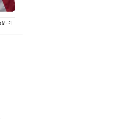
영상보기
.
할