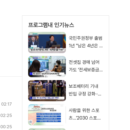
프로그램내 인기뉴스
국민주권정부 출범
1년 "남은 4년은 8
년처럼"
전셋집 경매 넘어
가도 '전세보증금'
먼저 돌려받는다
보조배터리 기내
반입 규정 강화··
·'수량·보관 제한'
02:17
사람을 위한 스포
02:25
츠…'2030 스포츠
비전' 공개
00:25