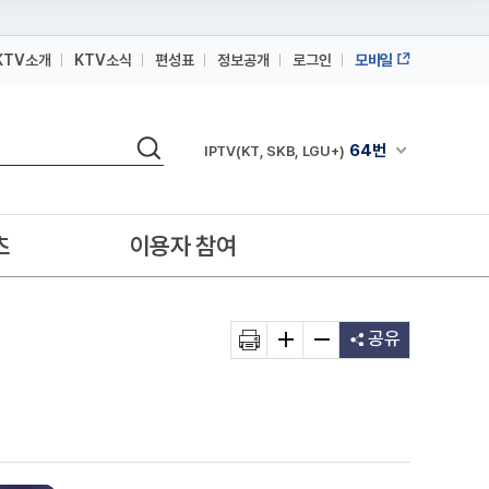
KTV소개
KTV소식
편성표
정보공개
로그인
모바일
164번
스카이라이프
검색
64번
채널안내 펼쳐
IPTV(KT, SKB, LGU+)
164번
스카이라이프
64번
IPTV(KT, SKB, LGU+)
츠
이용자 참여
164번
스카이라이프
공유