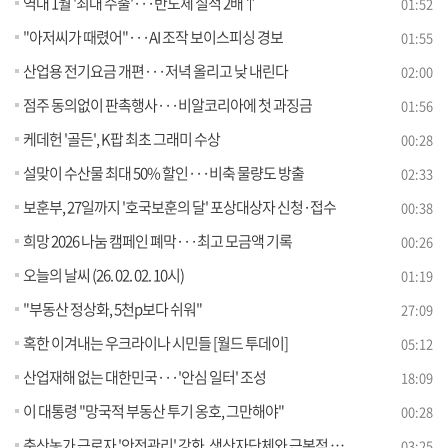
역대 1월 '최대 수출'···반도체 실적 2배↑
01:52
"아저씨가 때렸어"···AI 조작 보이스피싱 경보
01:55
산업용 전기요금 개편···저녁 올리고 낮 내린다
02:00
점주 동의없이 판촉행사···비알코리아에 첫 과징금
01:56
케데헌 '골든', K팝 최초 그래미 수상
00:28
설맞이 수산물 최대 50% 할인···비축 물량도 방출
02:33
보훈부, 27일까지 '호국보훈의 달' 포상대상자 신청·접수
00:38
희망 2026 나눔 캠페인 폐막···최고 모금액 기록
00:26
오늘의 날씨 (26. 02. 02. 10시)
01:19
"부동산 정상화, 5천p보다 쉬워"
27:09
혹한 이겨내는 우크라이나 시민들 [월드 투데이]
05:12
산업재해 없는 대한민국···'안심 일터' 조성
18:09
이 대통령 "망국적 부동산 투기 옹호, 그만해야"
00:28
축산농가 근로자 '안전관리' 강화, 생산자단체와 근본적 대책 추진 [정책 바로보기]
03:25