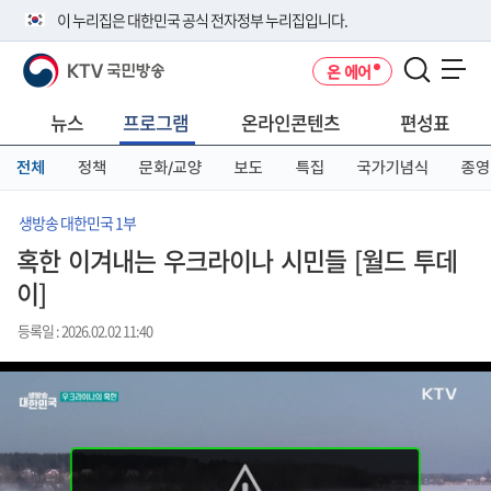
본
메
전
이 누리집은 대한민국 공식 전자정부 누리집입니다.
문
뉴
체
바
바
메
KTV 국민방송
온 에어
로
로
뉴
공식 누리집 주소 확인하기
메뉴 열기
가
가
바
go.kr 주소를 사용하는 누리집은 대한민국 정부기관이 관리하는 누리집입
기
기
로
뉴스
프로그램
온라인콘텐츠
편성표
니다.
가
이밖에 or.kr 또는 .kr등 다른 도메인 주소를 사용하고 있다면 아래 URL에
기
전체
정책
문화/교양
보도
특집
국가기념식
종영
서 도메인 주소를 확인해 보세요
운영중인 공식 누리집보기
생방송 대한민국 1부
혹한 이겨내는 우크라이나 시민들 [월드 투데
이]
등록일 : 2026.02.02 11:40