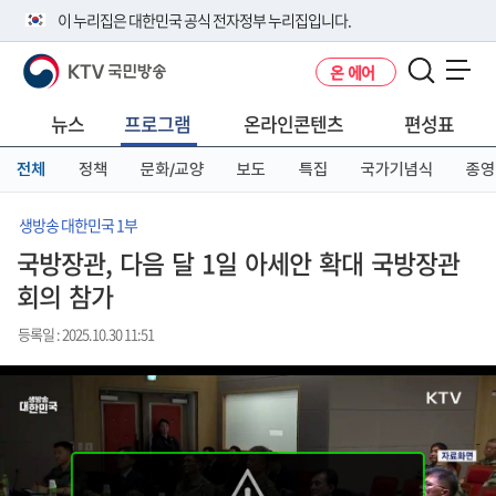
본
메
전
이 누리집은 대한민국 공식 전자정부 누리집입니다.
문
뉴
체
바
바
메
KTV 국민방송
온 에어
로
로
뉴
공식 누리집 주소 확인하기
메뉴 열기
가
가
바
go.kr 주소를 사용하는 누리집은 대한민국 정부기관이 관리하는 누리집입
기
기
로
뉴스
프로그램
온라인콘텐츠
편성표
니다.
가
이밖에 or.kr 또는 .kr등 다른 도메인 주소를 사용하고 있다면 아래 URL에
기
전체
정책
문화/교양
보도
특집
국가기념식
종영
서 도메인 주소를 확인해 보세요
운영중인 공식 누리집보기
생방송 대한민국 1부
국방장관, 다음 달 1일 아세안 확대 국방장관
회의 참가
등록일 : 2025.10.30 11:51