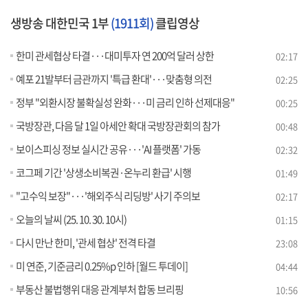
생방송 대한민국 1부
(1911회)
클립영상
한미 관세협상 타결···대미투자 연 200억 달러 상한
02:17
예포 21발부터 금관까지 '특급 환대'···맞춤형 의전
02:25
정부 "외환시장 불확실성 완화···미 금리 인하 선제대응"
00:25
국방장관, 다음 달 1일 아세안 확대 국방장관회의 참가
00:48
보이스피싱 정보 실시간 공유···'AI 플랫폼' 가동
02:32
코그페 기간 '상생소비복권·온누리 환급' 시행
01:49
"고수익 보장"···'해외주식 리딩방' 사기 주의보
02:17
오늘의 날씨 (25. 10. 30. 10시)
01:15
다시 만난 한미, '관세 협상' 전격 타결
23:08
미 연준, 기준금리 0.25%p 인하 [월드 투데이]
04:44
부동산 불법행위 대응 관계부처 합동 브리핑
10:56