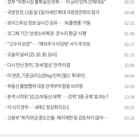
정부 "외환시장 불확실성 완화···미 금리 인하 선제대응"
00:25
국방장관, 다음 달 1일 아세안 확대 국방장관회의 참가
00:48
보이스피싱 정보 실시간 공유···'AI 플랫폼' 가동
02:32
코그페 기간 '상생소비복권·온누리 환급' 시행
01:49
"고수익 보장"···'해외주식 리딩방' 사기 주의보
02:17
오늘의 날씨 (25. 10. 30. 10시)
01:15
다시 만난 한미, '관세 협상' 전격 타결
23:08
미 연준, 기준금리 0.25%p 인하 [월드 투데이]
04:44
부동산 불법행위 대응 관계부처 합동 브리핑
10:56
본격 시작된 '10.15 부동산 대책'···강력 '3중 규제' 효과는?
13:34
이 시각 경주···APEC 정상회의 D-1
09:23
고용부 "퇴직연금 중도인출·해지제한 등 검토하지 않아" [정책 바로보기]
03:28