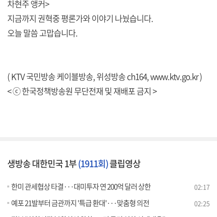
차현주 앵커>
지금까지 권혁중 평론가와 이야기 나눴습니다.
오늘 말씀 고맙습니다.
( KTV 국민방송 케이블방송, 위성방송 ch164,
www.ktv.go.kr
)
< ⓒ 한국정책방송원 무단전재 및 재배포 금지 >
생방송 대한민국 1부
(1911회)
클립영상
한미 관세협상 타결···대미투자 연 200억 달러 상한
02:17
예포 21발부터 금관까지 '특급 환대'···맞춤형 의전
02:25