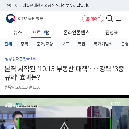
본
메
전
이 누리집은 대한민국 공식 전자정부 누리집입니다.
문
뉴
체
바
바
메
KTV 국민방송
온 에어
로
로
뉴
공식 누리집 주소 확인하기
메뉴 열기
가
가
바
go.kr 주소를 사용하는 누리집은 대한민국 정부기관이 관리하는 누리집입
기
기
로
뉴스
프로그램
온라인콘텐츠
편성표
니다.
가
이밖에 or.kr 또는 .kr등 다른 도메인 주소를 사용하고 있다면 아래 URL에
기
전체
정책
문화/교양
보도
특집
국가기념식
종영
서 도메인 주소를 확인해 보세요
운영중인 공식 누리집보기
생방송 대한민국 1부
본격 시작된 '10.15 부동산 대책'···강력 '3중
규제' 효과는?
등록일 : 2025.10.30 11:50