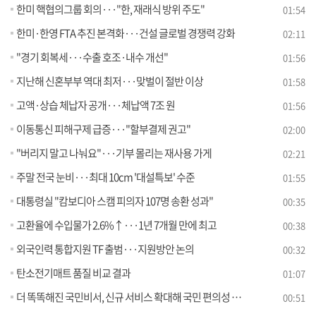
한미 핵협의그룹 회의···"한, 재래식 방위 주도"
01:54
한미·한영 FTA 추진 본격화···건설 글로벌 경쟁력 강화
02:11
"경기 회복세···수출 호조·내수 개선"
01:56
지난해 신혼부부 역대 최저···맞벌이 절반 이상
01:58
고액·상습 체납자 공개···체납액 7조 원
01:56
이동통신 피해구제 급증···"할부결제 권고"
02:00
"버리지 말고 나눠요"···기부 몰리는 재사용 가게
02:21
주말 전국 눈비···최대 10cm '대설특보' 수준
01:55
대통령실 "캄보디아 스캠 피의자 107명 송환 성과"
00:35
고환율에 수입물가 2.6%↑···1년 7개월 만에 최고
00:38
외국인력 통합지원 TF 출범···지원방안 논의
00:32
탄소전기매트 품질 비교 결과
01:07
더 똑똑해진 국민비서, 신규 서비스 확대해 국민 편의성 높인다
00:51