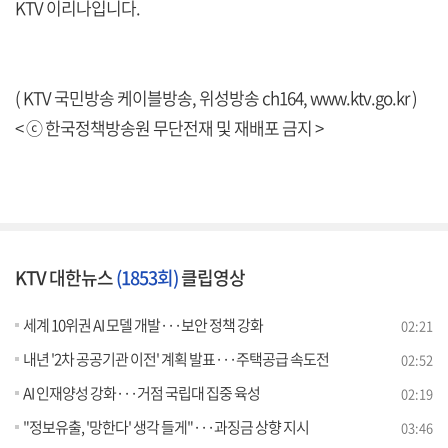
KTV 이리나입니다.
( KTV 국민방송 케이블방송, 위성방송 ch164,
www.ktv.go.kr
)
< ⓒ 한국정책방송원 무단전재 및 재배포 금지 >
KTV 대한뉴스
(1853회)
클립영상
세계 10위권 AI 모델 개발···보안 정책 강화
02:21
내년 '2차 공공기관 이전' 계획 발표···주택공급 속도전
02:52
AI 인재양성 강화···거점 국립대 집중 육성
02:19
"정보유출, '망한다' 생각 들게"···과징금 상향 지시
03:46