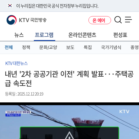
본
메
전
이 누리집은 대한민국 공식 전자정부 누리집입니다.
문
뉴
체
바
바
메
KTV 국민방송
온 에어
로
로
뉴
공식 누리집 주소 확인하기
메뉴 열기
가
가
바
go.kr 주소를 사용하는 누리집은 대한민국 정부기관이 관리하는 누리집입
기
기
로
뉴스
프로그램
온라인콘텐츠
편성표
니다.
가
이밖에 or.kr 또는 .kr등 다른 도메인 주소를 사용하고 있다면 아래 URL에
기
전체
정책
문화/교양
보도
특집
국가기념식
종영
서 도메인 주소를 확인해 보세요
운영중인 공식 누리집보기
KTV 대한뉴스
내년 '2차 공공기관 이전' 계획 발표···주택공
급 속도전
등록일 : 2025.12.12 20:19