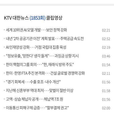
KTV 대한뉴스
(1853회)
클립영상
세계 10위권 AI 모델 개발···보안 정책 강화
02:21
내년 '2차 공공기관 이전' 계획 발표···주택공급 속도전
02:52
AI 인재양성 강화···거점 국립대 집중 육성
02:19
"정보유출, '망한다' 생각 들게"···과징금 상향 지시
03:46
한미 핵협의그룹 회의···"한, 재래식 방위 주도"
01:54
한미·한영 FTA 추진 본격화···건설 글로벌 경쟁력 강화
02:11
"경기 회복세···수출 호조·내수 개선"
01:56
지난해 신혼부부 역대 최저···맞벌이 절반 이상
01:58
고액·상습 체납자 공개···체납액 7조 원
01:56
이동통신 피해구제 급증···"할부결제 권고"
02:00