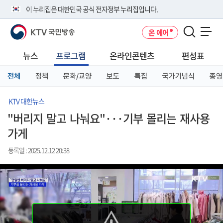
본
메
전
이 누리집은 대한민국 공식 전자정부 누리집입니다.
문
뉴
체
바
바
메
KTV 국민방송
온 에어
로
로
뉴
공식 누리집 주소 확인하기
메뉴 열기
가
가
바
go.kr 주소를 사용하는 누리집은 대한민국 정부기관이 관리하는 누리집입
기
기
로
뉴스
프로그램
온라인콘텐츠
편성표
니다.
가
이밖에 or.kr 또는 .kr등 다른 도메인 주소를 사용하고 있다면 아래 URL에
기
전체
정책
문화/교양
보도
특집
국가기념식
종영
서 도메인 주소를 확인해 보세요
운영중인 공식 누리집보기
KTV 대한뉴스
"버리지 말고 나눠요"···기부 몰리는 재사용
가게
등록일 : 2025.12.12 20:38