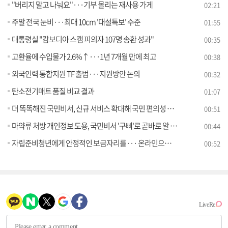
"버리지 말고 나눠요"···기부 몰리는 재사용 가게
02:21
주말 전국 눈비···최대 10cm '대설특보' 수준
01:55
대통령실 "캄보디아 스캠 피의자 107명 송환 성과"
00:35
고환율에 수입물가 2.6%↑···1년 7개월 만에 최고
00:38
외국인력 통합지원 TF 출범···지원방안 논의
00:32
탄소전기매트 품질 비교 결과
01:07
더 똑똑해진 국민비서, 신규 서비스 확대해 국민 편의성 높인다
00:51
마약류 처방 개인정보 도용, 국민비서 '구삐'로 곧바로 알 수 있어요
00:44
자립준비청년에게 안정적인 보금자리를··· 온라인으로 간편하게 주거지원 신청
00:52