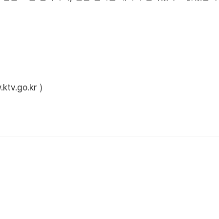
ktv.go.kr
)