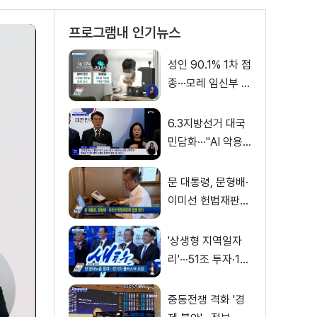
프로그램내 인기뉴스
성인 90.1% 1차 접
종···모레 임신부 사
전예약
6.3지방선거 대국
민담화···"AI 악용
가짜뉴스 처벌"
문 대통령, 문형배·
이미선 헌법재판관
임명 재가
'상생형 지역일자
리'···51조 투자·13
만 명 고용
중동전쟁 격화 '경