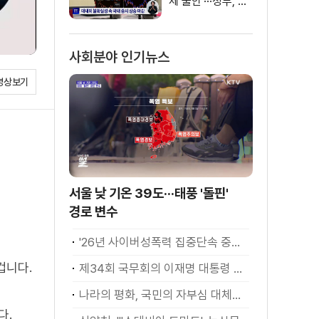
제 불안'···정부, 금
융·수출입 영향 최
소화
사회분야 인기뉴스
영상보기
서울 낮 기온 39도···태풍 '돌핀'
경로 변수
'26년 사이버성폭력 집중단속 중간성과 발표···향후 추진계획은?
겁니다.
제34회 국무회의 이재명 대통령 모두발언
나라의 평화, 국민의 자부심 대체불가 대한민국 이재명 대통령 모두말씀
다.