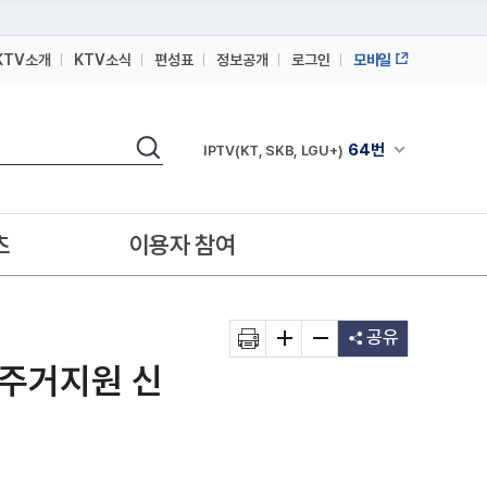
KTV소개
KTV소식
편성표
정보공개
로그인
모바일
164번
스카이라이프
검색
64번
채널안내 펼쳐
IPTV(KT, SKB, LGU+)
164번
스카이라이프
64번
IPTV(KT, SKB, LGU+)
츠
이용자 참여
164번
스카이라이프
공유
 주거지원 신