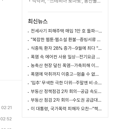
식약처, "'스테비아 토마토', 농산물 아닌 가공식품"
최신뉴스
전세사기 피해주택 매입 1만 호 돌파···피해 지원 속도
"복잡한 웹툰·웹소설 환불···증빙서류 요구까지"
식중독 환자 28% 증가···9월에 최다 "입추 방심 금물"
폭염 속 에어컨 사용 일상···전기요금 줄이려면?
농축산 현장 덮친 폭염···가축피해 이틀 새 28만 마리↑
폭염에 악취까지 이중고···멈출 수 없는 필수노동
'입추' 무색한 극한 더위···주말엔 비·소나기
부동산 정책점검 2차 회의···공급 속도전 본격화하나
부동산 점검 2차 회의···수도권 공급대책 논의
02:21
이 대통령, 국가폭력 피해자 오찬···"책임지고 치유"
02:52