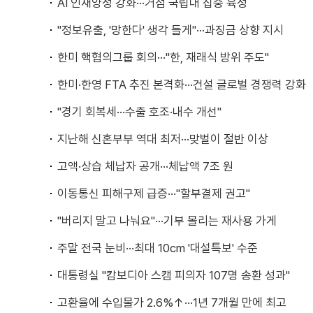
AI 인재양성 강화···거점 국립대 집중 육성
"정보유출, '망한다' 생각 들게"···과징금 상향 지시
한미 핵협의그룹 회의···"한, 재래식 방위 주도"
한미·한영 FTA 추진 본격화···건설 글로벌 경쟁력 강화
"경기 회복세···수출 호조·내수 개선"
지난해 신혼부부 역대 최저···맞벌이 절반 이상
고액·상습 체납자 공개···체납액 7조 원
이동통신 피해구제 급증···"할부결제 권고"
"버리지 말고 나눠요"···기부 몰리는 재사용 가게
주말 전국 눈비···최대 10cm '대설특보' 수준
대통령실 "캄보디아 스캠 피의자 107명 송환 성과"
고환율에 수입물가 2.6%↑···1년 7개월 만에 최고