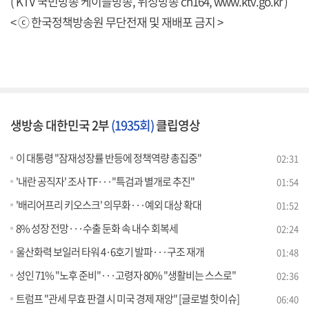
( KTV 국민방송 케이블방송, 위성방송 ch164,
www.ktv.go.kr
)
< ⓒ 한국정책방송원 무단전재 및 재배포 금지 >
생방송 대한민국 2부
(1935회)
클립영상
이 대통령 "잠재성장률 반등에 정책역량 총집중"
02:31
'내란 공직자' 조사 TF···"특검과 별개로 추진"
01:54
'배리어프리 키오스크' 의무화···예외 대상 확대
01:52
8% 성장 전망···수출 둔화 속 내수 회복세
02:24
울산화력 보일러 타워 4·6호기 발파···구조 재개
01:48
성인 71% "노후 준비"···고령자 80% "생활비는 스스로"
02:36
트럼프 "관세 무효 판결 시 미국 경제 재앙" [글로벌 핫이슈]
06:40