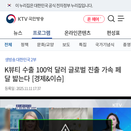
본
메
전
이 누리집은 대한민국 공식 전자정부 누리집입니다.
문
뉴
체
바
바
메
KTV 국민방송
온 에어
로
로
뉴
공식 누리집 주소 확인하기
메뉴 열기
가
가
바
go.kr 주소를 사용하는 누리집은 대한민국 정부기관이 관리하는 누리집입
기
기
로
뉴스
프로그램
온라인콘텐츠
편성표
니다.
가
이밖에 or.kr 또는 .kr등 다른 도메인 주소를 사용하고 있다면 아래 URL에
기
전체
정책
문화/교양
보도
특집
국가기념식
종영
서 도메인 주소를 확인해 보세요
운영중인 공식 누리집보기
생방송 대한민국 2부
K뷰티 수출 100억 달러 글로벌 진출 가속 페
달 밟는다 [경제&이슈]
등록일 : 2025.11.11 17:37