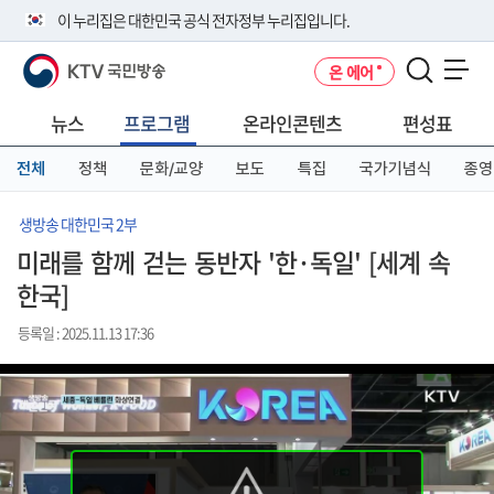
본
메
전
이 누리집은 대한민국 공식 전자정부 누리집입니다.
문
뉴
체
바
바
메
KTV 국민방송
온 에어
로
로
뉴
공식 누리집 주소 확인하기
메뉴 열기
가
가
바
go.kr 주소를 사용하는 누리집은 대한민국 정부기관이 관리하는 누리집입
기
기
로
뉴스
프로그램
온라인콘텐츠
편성표
니다.
가
이밖에 or.kr 또는 .kr등 다른 도메인 주소를 사용하고 있다면 아래 URL에
기
전체
정책
문화/교양
보도
특집
국가기념식
종영
서 도메인 주소를 확인해 보세요
운영중인 공식 누리집보기
생방송 대한민국 2부
미래를 함께 걷는 동반자 '한·독일' [세계 속
한국]
등록일 : 2025.11.13 17:36