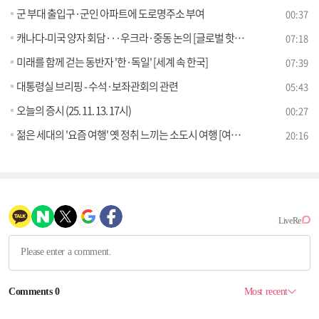
군 부대 출입구·군인 아파트에 도로명주소 부여
00:37
캐나다-미국 양자 회담···우크라·중동 논의 [글로벌 핫이슈]
07:18
미래를 함께 걷는 동반자 '한·독일' [세계 속 한국]
07:39
대통령실 브리핑 - 수석·보좌관회의 관련
05:43
오늘의 증시 (25. 11. 13. 17시)
00:27
젊은 세대의 '요즘 여행' 옛 정취 느끼는 소도시 여행 [여행을 떠나요]
20:16