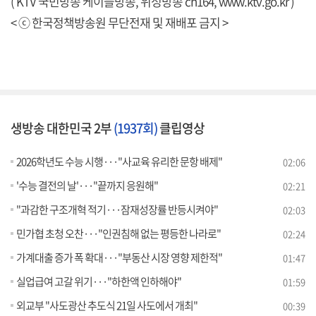
( KTV 국민방송 케이블방송, 위성방송 ch164,
www.ktv.go.kr
)
< ⓒ 한국정책방송원 무단전재 및 재배포 금지 >
생방송 대한민국 2부
(1937회)
클립영상
2026학년도 수능 시행···"사교육 유리한 문항 배제"
02:06
'수능 결전의 날'···"끝까지 응원해"
02:21
"과감한 구조개혁 적기···잠재성장률 반등시켜야"
02:03
민가협 초청 오찬···"인권침해 없는 평등한 나라로"
02:24
가계대출 증가 폭 확대···"부동산 시장 영향 제한적"
01:47
실업급여 고갈 위기···"하한액 인하해야"
01:59
외교부 "사도광산 추도식 21일 사도에서 개최"
00:39