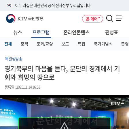
본
메
전
이 누리집은 대한민국 공식 전자정부 누리집입니다.
문
뉴
체
바
바
메
KTV 국민방송
온 에어
로
로
뉴
공식 누리집 주소 확인하기
메뉴 열기
가
가
바
go.kr 주소를 사용하는 누리집은 대한민국 정부기관이 관리하는 누리집입
기
기
로
뉴스
프로그램
온라인콘텐츠
편성표
니다.
가
이밖에 or.kr 또는 .kr등 다른 도메인 주소를 사용하고 있다면 아래 URL에
기
전체
정책
문화/교양
보도
특집
국가기념식
종영
서 도메인 주소를 확인해 보세요
운영중인 공식 누리집보기
특별생방송
경기북부의 마음을 듣다, 분단의 경계에서 기
회와 희망의 땅으로
등록일 : 2025.11.14 16:53