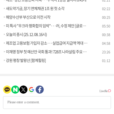
새도약기금, 장기 연체채권 1조 원 첫 소각
02:22
해양수산부 부산으로 이전 시작
00:25
미 특사 "우크라 평화합의 임박"···러, 수정 제안 [글로벌 핫이슈]
05:50
오늘의 증시 (25. 12. 08. 16시)
00:38
제조업 고용보험 가입자 감소···실업급여 지급액 역대 최대 [오늘의 이슈]
04:58
이재명 정부 첫 예산안 국회 통과! 728조 나라살림 주요 계획은? [경제&이슈]
23:26
강원 평창 발왕산 [함께힐링]
01:12