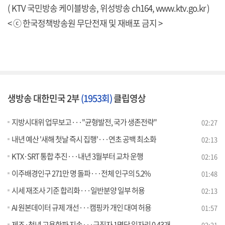
( KTV 국민방송 케이블방송, 위성방송 ch164,
www.ktv.go.kr
)
< ⓒ 한국정책방송원 무단전재 및 재배포 금지 >
생방송 대한민국 2부
(1953회)
클립영상
지방시대위 업무보고···"균형발전, 국가 생존전략"
02:27
내년 예산 '새해 첫날 즉시 집행'···연초 공백 최소화
02:13
KTX·SRT 통합 추진···내년 3월부터 교차 운행
02:16
이주배경인구 271만 명 돌파···전체 인구의 5.2%
01:48
시세 재조사 기준 합리화···일반분양 일부 허용
02:13
AI 원본데이터 규제 개선···캠핑카 개인 대여 허용
01:57
제조·청년 고용한파 지속···구직자 1명당 일자리 0.43개
02:21