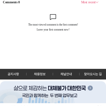
공지사항
채용정보
채널안내
찾아오시는 길
30128 세종특별자치시 정부2청사로 13 한국정책방송원 KTV
TEL: 044-204-8000
Copyrightⓒ KTV 국민방송 All Rights Reserved.
PC버전
앱 다운로드