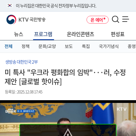
본
메
전
이 누리집은 대한민국 공식 전자정부 누리집입니다.
문
뉴
체
바
바
메
KTV 국민방송
온 에어
로
로
뉴
공식 누리집 주소 확인하기
메뉴 열기
가
가
바
go.kr 주소를 사용하는 누리집은 대한민국 정부기관이 관리하는 누리집입
기
기
로
뉴스
프로그램
온라인콘텐츠
편성표
니다.
가
이밖에 or.kr 또는 .kr등 다른 도메인 주소를 사용하고 있다면 아래 URL에
기
전체
정책
문화/교양
보도
특집
국가기념식
종영
서 도메인 주소를 확인해 보세요
운영중인 공식 누리집보기
생방송 대한민국 2부
미 특사 "우크라 평화합의 임박"···러, 수정
제안 [글로벌 핫이슈]
등록일 : 2025.12.08 17:45