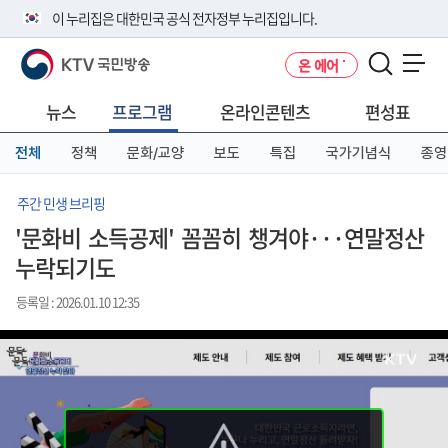
본
메
전
이 누리집은 대한민국 공식 전자정부 누리집입니다.
문
뉴
체
바
바
메
KTV 국민방송
온 에어
로
로
뉴
공식 누리집 주소 확인하기
메뉴 열기
가
가
바
go.kr 주소를 사용하는 누리집은 대한민국 정부기관이 관리하는 누리집입
기
기
로
뉴스
프로그램
온라인콘텐츠
편성표
니다.
가
이밖에 or.kr 또는 .kr등 다른 도메인 주소를 사용하고 있다면 아래 URL에
기
전체
정책
문화/교양
보도
특집
국가기념식
종영
서 도메인 주소를 확인해 보세요
운영중인 공식 누리집보기
주간 민생 브리핑
'문화비 소득공제' 꼼꼼히 챙겨야···연말정산
누락되기도
등록일 : 2026.01.10 12:35