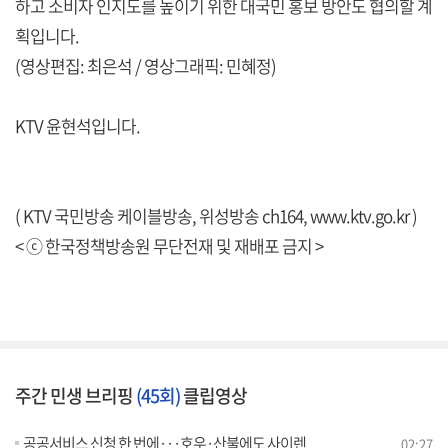
하고 소비자 인지도를 높이기 위한 대국민 홍보 방안도 협의할 계
획입니다.
(영상편집: 최은석 / 영상그래픽: 민혜정)
KTV 윤현석입니다.
( KTV 국민방송 케이블방송, 위성방송 ch164,
www.ktv.go.kr
)
< ⓒ 한국정책방송원 무단전재 및 재배포 금지 >
주간 민생 브리핑
(45회)
클립영상
공공서비스 신청 한 번에···호우·산불에도 사이렌
02:27