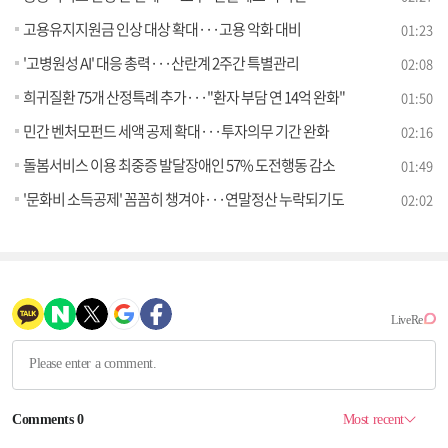
고용유지지원금 인상 대상 확대···고용 악화 대비
01:23
'고병원성 AI' 대응 총력···산란계 2주간 특별관리
02:08
희귀질환 75개 산정특례 추가···"환자 부담 연 14억 완화"
01:50
민간 벤처모펀드 세액 공제 확대···투자의무 기간 완화
02:16
돌봄서비스 이용 최중증 발달장애인 57% 도전행동 감소
01:49
'문화비 소득공제' 꼼꼼히 챙겨야···연말정산 누락되기도
02:02