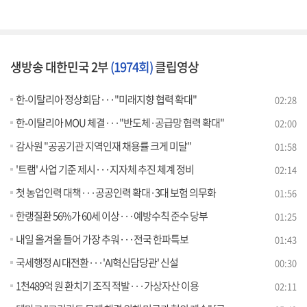
생방송 대한민국 2부
(1974회)
클립영상
한-이탈리아 정상회담···"미래지향 협력 확대"
02:28
한-이탈리아 MOU 체결···"반도체·공급망 협력 확대"
02:00
감사원 "공공기관 지역인재 채용률 크게 미달"
01:58
'트램' 사업 기준 제시···지자체 추진 체계 정비
02:14
첫 농업인력 대책···공공인력 확대·3대 보험 의무화
01:56
한랭질환 56%가 60세 이상···예방수칙 준수 당부
01:25
내일 올겨울 들어 가장 추워···전국 한파특보
01:43
국세행정 AI 대전환···'AI혁신담당관' 신설
00:30
1천489억 원 환치기 조직 적발···가상자산 이용
02:11