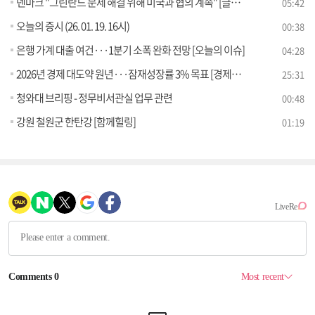
덴마크 "그린란드 문제 해결 위해 미국과 협의 계속" [글로벌 핫이슈]
05:42
오늘의 증시 (26. 01. 19. 16시)
00:38
은행 가계 대출 여건···1분기 소폭 완화 전망 [오늘의 이슈]
04:28
2026년 경제 대도약 원년···잠재성장률 3% 목표 [경제&이슈]
25:31
청와대 브리핑 - 정무비서관실 업무 관련
00:48
강원 철원군 한탄강 [함께힐링]
01:19