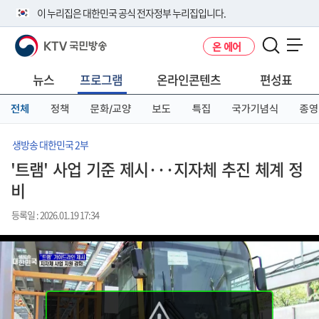
본
메
전
이 누리집은 대한민국 공식 전자정부 누리집입니다.
문
뉴
체
바
바
메
KTV 국민방송
온 에어
로
로
뉴
공식 누리집 주소 확인하기
메뉴 열기
가
가
바
go.kr 주소를 사용하는 누리집은 대한민국 정부기관이 관리하는 누리집입
기
기
로
뉴스
프로그램
온라인콘텐츠
편성표
니다.
가
이밖에 or.kr 또는 .kr등 다른 도메인 주소를 사용하고 있다면 아래 URL에
기
전체
정책
문화/교양
보도
특집
국가기념식
종영
서 도메인 주소를 확인해 보세요
운영중인 공식 누리집보기
생방송 대한민국 2부
'트램' 사업 기준 제시···지자체 추진 체계 정
비
등록일 : 2026.01.19 17:34