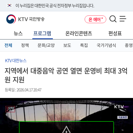
본
메
전
이 누리집은 대한민국 공식 전자정부 누리집입니다.
문
뉴
체
바
바
메
KTV 국민방송
온 에어
로
로
뉴
공식 누리집 주소 확인하기
메뉴 열기
가
가
바
go.kr 주소를 사용하는 누리집은 대한민국 정부기관이 관리하는 누리집입
기
기
로
뉴스
프로그램
온라인콘텐츠
편성표
니다.
가
이밖에 or.kr 또는 .kr등 다른 도메인 주소를 사용하고 있다면 아래 URL에
기
전체
정책
문화/교양
보도
특집
국가기념식
종영
서 도메인 주소를 확인해 보세요
운영중인 공식 누리집보기
KTV 대한뉴스
지역에서 대중음악 공연 열면 운영비 최대 3억
원 지원
등록일 : 2026.04.17 20:47