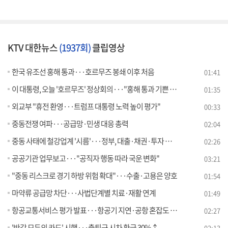
KTV 대한뉴스
(1937회)
클립영상
한국 유조선 홍해 통과···호르무즈 봉쇄 이후 처음
01:41
이 대통령, 오늘 '호르무즈' 정상회의···"홍해 통과 기쁜 소식"
01:35
외교부 "휴전 환영···트럼프 대통령 노력 높이 평가"
00:33
중동전쟁 여파···공급망·민생 대응 총력
02:04
중동 사태에 철강업계 '시름'···정부, 대출·채권·투자 지원
02:26
공공기관 업무보고···"공직자 행동 따라 국운 변화"
03:21
"중동 리스크로 경기 하방 위험 확대"···수출·고용은 양호
01:54
마약류 공급망 차단···사법단계별 치료·재활 연계
01:49
항공교통서비스 평가 발표···항공기 지연·공항 혼잡도 반영
02:27
'반값 모두의 카드' 시행···출퇴근 시차 환급 30%↑
02:13