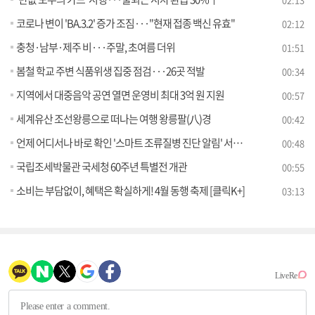
코로나 변이 'BA.3.2' 증가 조짐···"현재 접종 백신 유효"
02:12
충청·남부·제주 비···주말, 초여름 더위
01:51
봄철 학교 주변 식품위생 집중 점검···26곳 적발
00:34
지역에서 대중음악 공연 열면 운영비 최대 3억 원 지원
00:57
세계유산 조선왕릉으로 떠나는 여행 왕릉팔(八)경
00:42
언제 어디서나 바로 확인 '스마트 조류질병 진단 알림' 서비스 개시
00:48
국립조세박물관 국세청 60주년 특별전 개관
00:55
소비는 부담없이, 혜택은 확실하게! 4월 동행 축제 [클릭K+]
03:13