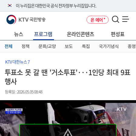
본
메
전
이 누리집은 대한민국 공식 전자정부 누리집입니다.
문
뉴
체
바
바
메
KTV 국민방송
온 에어
로
로
뉴
공식 누리집 주소 확인하기
메뉴 열기
가
가
바
go.kr 주소를 사용하는 누리집은 대한민국 정부기관이 관리하는 누리집입
기
기
로
뉴스
프로그램
온라인콘텐츠
편성표
니다.
가
이밖에 or.kr 또는 .kr등 다른 도메인 주소를 사용하고 있다면 아래 URL에
기
전체
정책
문화/교양
보도
특집
국가기념식
종영
서 도메인 주소를 확인해 보세요
운영중인 공식 누리집보기
KTV 대한뉴스 7
투표소 못 갈 땐 '거소투표'···1인당 최대 9표
행사
등록일 : 2026.05.05 08:48