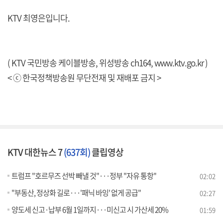
KTV 최영은입니다.
( KTV 국민방송 케이블방송, 위성방송 ch164,
www.ktv.go.kr
)
< ⓒ 한국정책방송원 무단전재 및 재배포 금지 >
KTV 대한뉴스 7
(637회)
클립영상
트럼프 "호르무즈 선박 빼낼 것"···정부 "자유 통항"
02:02
"부동산, 정상화 길로···'패닉 바잉' 없게 공급"
02:27
양도세 신고·납부 6월 1일까지···미신고 시 가산세 20%
01:59