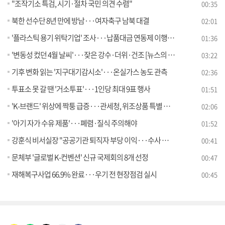
"조작기소 특검, 시기·절차 국민 의견 수렴"
00:35
북한 선수단 8년 만에 방남···여자축구 남북 대결
02:01
'플라스틱 용기 위탁기업' 조사···납품대금 연동제 이행 점검
01:36
'변동성 컸던 4월 날씨'···잦은 강수·더위·건조 [뉴스의 맥]
03:22
기후 변화 읽는 '지구대기감시소'···온실가스 농도 관측
02:36
투표소 못 갈 땐 '거소투표'···1인당 최대 9표 행사
01:51
'K-브랜드' 위상에 짝퉁 급증···관세청, 위조상품 특별 단속
02:06
'아기 자가 수유 제품'···폐렴·질식 주의해야
01:52
강훈식 비서실장 "공공기관 퇴직자 부당 이익···수사 의뢰"
00:41
문체부 '글로벌 K-컨벤션' 신규 국제회의 8개 선정
00:47
재해복구사업 66.9% 완료···우기 전 현장점검 실시
00:45