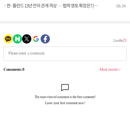
한·폴란드 13년 만의 관계 격상···협력 영토 확장은? [세계 속 한국]
06:34