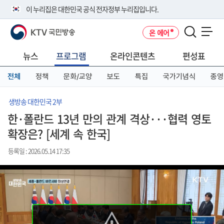
본
메
전
이 누리집은 대한민국 공식 전자정부 누리집입니다.
문
뉴
체
바
바
메
KTV 국민방송
온 에어
로
로
뉴
공식 누리집 주소 확인하기
메뉴 열기
가
가
바
go.kr 주소를 사용하는 누리집은 대한민국 정부기관이 관리하는 누리집입
기
기
로
뉴스
프로그램
온라인콘텐츠
편성표
니다.
가
이밖에 or.kr 또는 .kr등 다른 도메인 주소를 사용하고 있다면 아래 URL에
기
전체
정책
문화/교양
보도
특집
국가기념식
종영
서 도메인 주소를 확인해 보세요
운영중인 공식 누리집보기
생방송 대한민국 2부
한·폴란드 13년 만의 관계 격상···협력 영토
확장은? [세계 속 한국]
등록일 : 2026.05.14 17:35