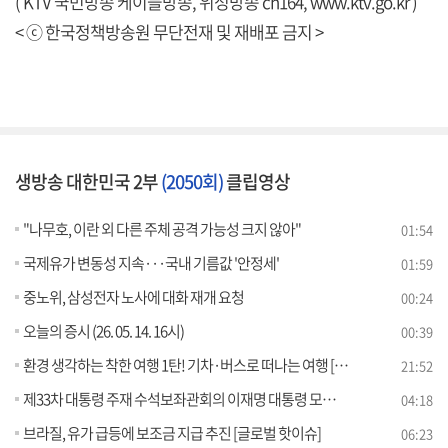
( KTV 국민방송 케이블방송, 위성방송 ch164,
www.ktv.go.kr
)
< ⓒ 한국정책방송원 무단전재 및 재배포 금지 >
생방송 대한민국 2부
(2050회)
클립영상
"나무호, 이란 외 다른 주체 공격 가능성 크지 않아"
01:54
국제유가 변동성 지속···국내 기름값 '안정세'
01:59
중노위, 삼성전자 노사에 대화 재개 요청
00:24
오늘의 증시 (26. 05. 14. 16시)
00:39
환경 생각하는 착한 여행 1탄! 기차·버스로 떠나는 여행 [여행을 떠나요]
21:52
제33차 대통령 주재 수석보좌관회의 이재명 대통령 모두말씀
04:18
브라질, 유가 급등에 보조금 지급 추진 [글로벌 핫이슈]
06:23