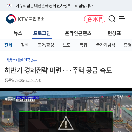
본
메
전
이 누리집은 대한민국 공식 전자정부 누리집입니다.
문
뉴
체
바
바
메
KTV 국민방송
온 에어
로
로
뉴
공식 누리집 주소 확인하기
메뉴 열기
가
가
바
go.kr 주소를 사용하는 누리집은 대한민국 정부기관이 관리하는 누리집입
기
기
로
뉴스
프로그램
온라인콘텐츠
편성표
니다.
가
이밖에 or.kr 또는 .kr등 다른 도메인 주소를 사용하고 있다면 아래 URL에
기
전체
정책
문화/교양
보도
특집
국가기념식
종영
서 도메인 주소를 확인해 보세요
운영중인 공식 누리집보기
생방송 대한민국 2부
하반기 경제전략 마련···주택 공급 속도
등록일 : 2026.05.15 17:30