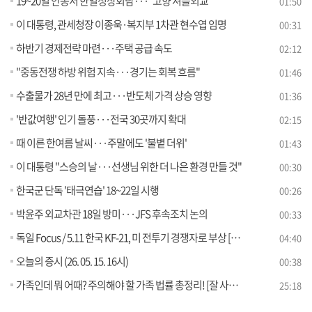
19~20일 안동서 한일정상회담···"고향 셔틀외교"
01:50
이 대통령, 관세청장 이종욱·복지부 1차관 현수엽 임명
00:31
하반기 경제전략 마련···주택 공급 속도
02:12
"중동전쟁 하방 위험 지속···경기는 회복 흐름"
01:46
수출물가 28년 만에 최고···반도체 가격 상승 영향
01:36
'반값여행' 인기 돌풍···전국 30곳까지 확대
02:15
때 이른 한여름 날씨···주말에도 '불볕 더위'
01:43
이 대통령 "스승의 날···선생님 위한 더 나은 환경 만들 것"
00:30
한국군 단독 '태극연습' 18~22일 시행
00:26
박윤주 외교차관 18일 방미···JFS 후속조치 논의
00:33
독일 Focus / 5.11 한국 KF-21, 미 전투기 경쟁자로 부상 [외신에 비친 한국]
04:40
오늘의 증시 (26. 05. 15. 16시)
00:38
가족인데 뭐 어때? 주의해야 할 가족 법률 총정리! [잘 사는 법]
25:18