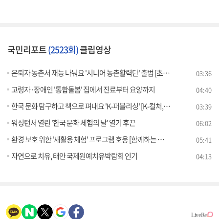
국민리포트
(2523회)
클립영상
은퇴자 농촌서 재능 나눠요 '시니어 농촌활력단' 출범 [초밀착 정책 라이프]
03:36
고령자·장애인 '통합돌봄' 집에서 진료부터 요양까지
04:40
한국 문화 탐구하고 책으로 펴내요 'K-퍼블리싱' [K-컬처, 세계를 향해]
03:39
워싱턴서 열린 '한국 문화 체험의 날' 열기 후끈
06:02
환경 보호 위한 '새활용 체험' 프로그램 호응 [함께하는 미래, 함께하는 지구]
05:41
자연으로 치유, 태안 국제원예치유박람회 인기
04:13