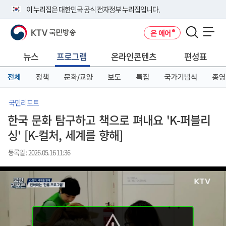
본
메
전
이 누리집은 대한민국 공식 전자정부 누리집입니다.
문
뉴
체
바
바
메
KTV 국민방송
온 에어
로
로
뉴
공식 누리집 주소 확인하기
메뉴 열기
가
가
바
go.kr 주소를 사용하는 누리집은 대한민국 정부기관이 관리하는 누리집입
기
기
로
뉴스
프로그램
온라인콘텐츠
편성표
니다.
가
이밖에 or.kr 또는 .kr등 다른 도메인 주소를 사용하고 있다면 아래 URL에
기
전체
정책
문화/교양
보도
특집
국가기념식
종영
서 도메인 주소를 확인해 보세요
운영중인 공식 누리집보기
국민리포트
한국 문화 탐구하고 책으로 펴내요 'K-퍼블리
싱' [K-컬처, 세계를 향해]
등록일 : 2026.05.16 11:36