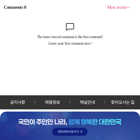
공지사항
채용정보
채널안내
찾아오시는 길
30128 세종특별자치시 정부2청사로 13 한국정책방송원 KTV
TEL: 044-204-8000
Copyrightⓒ KTV 국민방송 All Rights Reserved.
PC버전
앱 다운로드