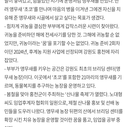
날이 쌓여갔고, 힘들었던 시기에 운명처럼 앵무새를 만났다. 반
려 앵무새 ‘초코’를 만나며 마음의 병을 이겨낸 그에겐 자신을 치
유해 준 앵무새와 시골에서 살고 싶다는 목표가 생겼다.
- 힘차게 귀농을 결심한 부부에게 갑작스러운 시련이 찾아왔다.
귀농을 준비하던 해에 전세사기를 당한 것. 그해에 귀농할 순 없
었지만, 귀농이라는 ‘꿈’을 포기할 수는 없었다. 귀농 준비 2회차
이던 2024년, 후계농 지원 사업에 선정되며 강원도 홍천에 자리
잡았다.
- 부부가 앵무새를 키우는 공간은 강원도 최초의 브리딩 센터(앵
무새 농장)이다. 이곳에서 ‘초코’를 포함한 21마리의 앵무새를 기
르며, 동물복지를 추구하는 농장을 운영하고 있다.
- 봄철을 맞아 홍천군이 주최하는 ‘산나물 축제’가 열렸다. 노대형
씨도 임업후계자 협회의 일원으로, 제철 산나물 홍보 및 선배 농
민들을 도우러 나왔다. 앵무새 농장 뒤편의 산에서 브리딩 센터를
확장 시킨 치유 농장을 운영할 것이란 꿈을 품고, 임업을 공부 중