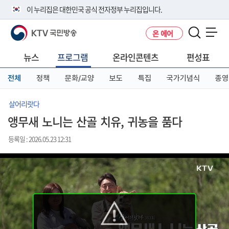
본
메
전
이 누리집은 대한민국 공식 전자정부 누리집입니다.
문
뉴
체
바
바
메
KTV 국민방송
온 에어
로
로
뉴
공식 누리집 주소 확인하기
메뉴 열기
가
가
바
go.kr 주소를 사용하는 누리집은 대한민국 정부기관이 관리하는 누리집입
기
기
로
뉴스
프로그램
온라인콘텐츠
편성표
니다.
가
이밖에 or.kr 또는 .kr등 다른 도메인 주소를 사용하고 있다면 아래 URL에
기
전체
정책
문화/교양
보도
특집
국가기념식
종영
서 도메인 주소를 확인해 보세요
운영중인 공식 누리집보기
살어리랏다
앵무새 노니는 산골 치유, 귀농을 품다
등록일 : 2026.05.23 12:31