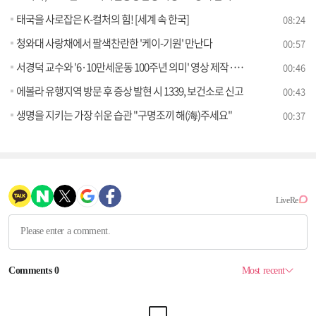
태국을 사로잡은 K-컬처의 힘! [세계 속 한국]
08:24
청와대 사랑채에서 팔색찬란한 '케이-기원' 만난다
00:57
서경덕 교수와 '6·10만세운동 100주년 의미' 영상 제작·공개 배우 김남길 내레이션
00:46
에볼라 유행지역 방문 후 증상 발현 시 1339, 보건소로 신고
00:43
생명을 지키는 가장 쉬운 습관 "구명조끼 해(海)주세요"
00:37