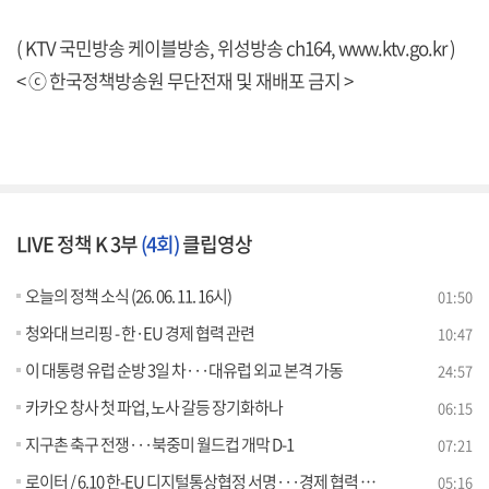
( KTV 국민방송 케이블방송, 위성방송 ch164,
www.ktv.go.kr
)
< ⓒ 한국정책방송원 무단전재 및 재배포 금지 >
LIVE 정책 K 3부
(4회)
클립영상
오늘의 정책 소식 (26. 06. 11. 16시)
01:50
청와대 브리핑 - 한·EU 경제 협력 관련
10:47
이 대통령 유럽 순방 3일 차···대유럽 외교 본격 가동
24:57
카카오 창사 첫 파업, 노사 갈등 장기화하나
06:15
지구촌 축구 전쟁···북중미 월드컵 개막 D-1
07:21
로이터 / 6.10 한-EU 디지털통상협정 서명···경제 협력 강화 [외신에 비친 한국]
05:16