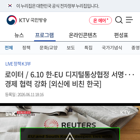
본
메
전
이 누리집은 대한민국 공식 전자정부 누리집입니다.
문
뉴
체
바
바
메
KTV 국민방송
온 에어
로
로
뉴
공식 누리집 주소 확인하기
메뉴 열기
가
가
바
go.kr 주소를 사용하는 누리집은 대한민국 정부기관이 관리하는 누리집입
기
기
로
뉴스
프로그램
온라인콘텐츠
편성표
니다.
가
이밖에 or.kr 또는 .kr등 다른 도메인 주소를 사용하고 있다면 아래 URL에
기
전체
정책
문화/교양
보도
특집
국가기념식
종영
서 도메인 주소를 확인해 보세요
운영중인 공식 누리집보기
LIVE 정책 K 3부
로이터 / 6.10 한-EU 디지털통상협정 서명···
경제 협력 강화 [외신에 비친 한국]
등록일 : 2026.06.11 18:16