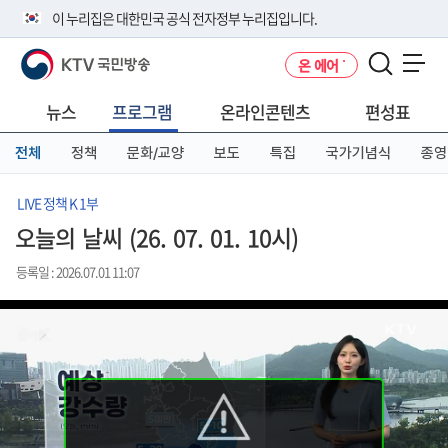
본
메
전
이 누리집은 대한민국 공식 전자정부 누리집입니다.
문
뉴
체
바
바
메
KTV 국민방송
온 에어
로
로
뉴
공식 누리집 주소 확인하기
메뉴 열기
가
가
바
go.kr 주소를 사용하는 누리집은 대한민국 정부기관이 관리하는 누리집입
기
기
로
뉴스
프로그램
온라인콘텐츠
편성표
니다.
가
이밖에 or.kr 또는 .kr등 다른 도메인 주소를 사용하고 있다면 아래 URL에
기
전체
정책
문화/교양
보도
특집
국가기념식
종영
서 도메인 주소를 확인해 보세요
운영중인 공식 누리집보기
LIVE 정책 K 1부
오늘의 날씨 (26. 07. 01. 10시)
등록일 : 2026.07.01 11:07