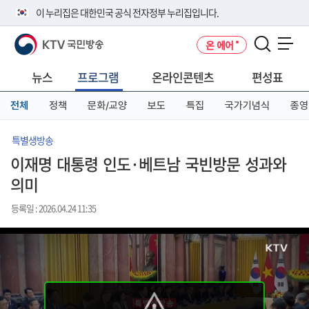
본
메
전
이 누리집은 대한민국 공식 전자정부 누리집입니다.
문
뉴
체
바
바
메
KTV 국민방송
온 에어
로
로
뉴
공식 누리집 주소 확인하기
메뉴 열기
가
가
바
go.kr 주소를 사용하는 누리집은 대한민국 정부기관이 관리하는 누리집입
기
기
로
뉴스
프로그램
온라인콘텐츠
편성표
니다.
가
이밖에 or.kr 또는 .kr등 다른 도메인 주소를 사용하고 있다면 아래 URL에
기
전체
정책
문화/교양
보도
특집
국가기념식
종영
서 도메인 주소를 확인해 보세요
운영중인 공식 누리집보기
특별생방송
이재명 대통령 인도·베트남 국빈방문 성과와
의미
등록일 : 2026.04.24 11:35