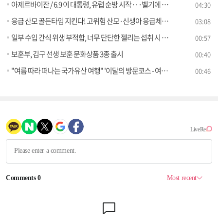
아제르바이잔 / 6.9 이 대통령, 유럽 순방 시작···벨기에 첫 일정 [외신에 비친 한국]
04:30
응급 산모 골든타임 지킨다! 고위험 산모·신생아 응급체계 대폭 강화 [클릭K+]
03:08
일부 수입 간식 위생 부적합, 너무 단단한 젤리는 섭취 시 주의 필요
00:57
보훈부, 김구 선생 보훈 문화상품 3종 출시
00:40
"여름 따라 떠나는 국가유산 여행" '이달의 방문코스 - 여름' 운영, 세계유산 특별여권 추가 배포
00:46