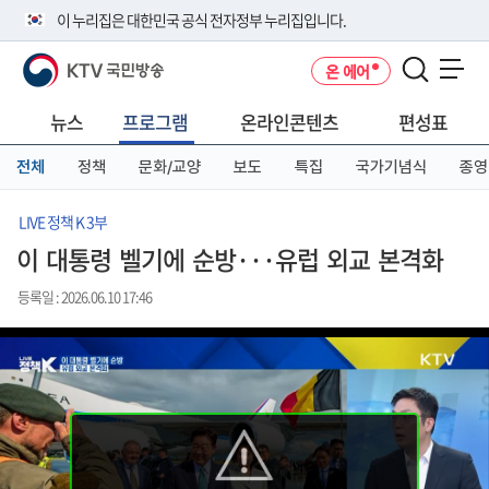
본
메
전
이 누리집은 대한민국 공식 전자정부 누리집입니다.
문
뉴
체
바
바
메
KTV 국민방송
온 에어
로
로
뉴
공식 누리집 주소 확인하기
메뉴 열기
가
가
바
go.kr 주소를 사용하는 누리집은 대한민국 정부기관이 관리하는 누리집입
기
기
로
뉴스
프로그램
온라인콘텐츠
편성표
니다.
가
이밖에 or.kr 또는 .kr등 다른 도메인 주소를 사용하고 있다면 아래 URL에
기
전체
정책
문화/교양
보도
특집
국가기념식
종영
서 도메인 주소를 확인해 보세요
운영중인 공식 누리집보기
LIVE 정책 K 3부
이 대통령 벨기에 순방···유럽 외교 본격화
등록일 : 2026.06.10 17:46