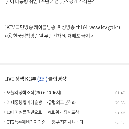
Q. 이 대통령 취임 1주년 기념 굿즈 공개 소식은?
( KTV 국민방송 케이블방송, 위성방송 ch164,
www.ktv.go.kr
)
< ⓒ 한국정책방송원 무단전재 및 재배포 금지 >
LIVE 정책 K 3부
(3회)
클립영상
오늘의 정책 소식 (26. 06. 10. 16시)
01:47
이 대통령 벨기에 순방···유럽 외교 본격화
20:33
10대 자살률 절반으로···AI로 위기 징후 포착
07:39
BTS 특수에 바가지 기승···정부-지자체 나선다
05:47