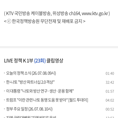
( KTV 국민방송 케이블방송, 위성방송 ch164,
www.ktv.go.kr
)
< ⓒ 한국정책방송원 무단전재 및 재배포 금지 >
LIVE 정책 K 1부
(23회)
클립영상
오늘의 정책 소식 (26. 07. 08. 09시)
01:40
한-나토 "방산 파트너십 2.0 격상"
32:42
이 대통령 "나토와 방산 연구·생산·운용 함께"
01:57
트럼프 "이란 관련 나토 동맹 도움 못 받아" [월드 투데이]
04:02
정부 주요 일정 (26. 07. 08. 10시)
00:52
지역 국립대병원 '지역 빅5'로 육성
13:53