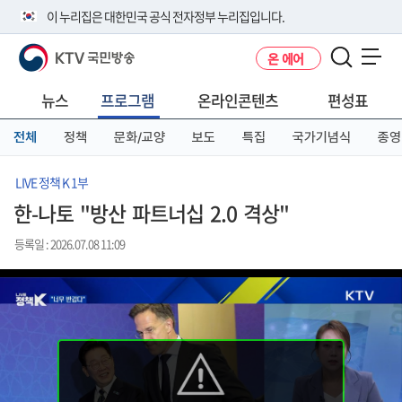
본
메
전
이 누리집은 대한민국 공식 전자정부 누리집입니다.
문
뉴
체
바
바
메
KTV 국민방송
온 에어
로
로
뉴
공식 누리집 주소 확인하기
메뉴 열기
가
가
바
go.kr 주소를 사용하는 누리집은 대한민국 정부기관이 관리하는 누리집입
기
기
로
뉴스
프로그램
온라인콘텐츠
편성표
니다.
가
이밖에 or.kr 또는 .kr등 다른 도메인 주소를 사용하고 있다면 아래 URL에
기
전체
정책
문화/교양
보도
특집
국가기념식
종영
서 도메인 주소를 확인해 보세요
운영중인 공식 누리집보기
LIVE 정책 K 1부
한-나토 "방산 파트너십 2.0 격상"
등록일 : 2026.07.08 11:09