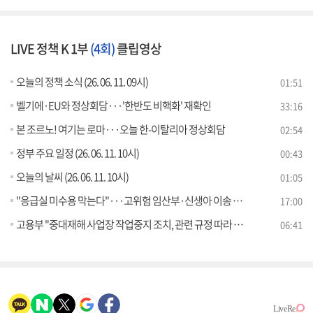
LIVE 정책 K 1부
(4회)
클립영상
오늘의 정책 소식 (26. 06. 11. 09시)
01:51
벨기에·EU와 정상회담···'한반도 비핵화' 재확인
33:16
본 조르노! 여기는 로마···오늘 한-이탈리아 정상회담
02:54
정부 주요 일정 (26. 06. 11. 10시)
00:43
오늘의 날씨 (26. 06. 11. 10시)
01:05
"응급실 미수용 막는다"···고위험 임산부·신생아 이송 체계 강화
17:00
고용부 "중대재해 사업장 작업중지 조치, 관련 규정 따라 철저히 운영" [정책 바로보기]
06:41