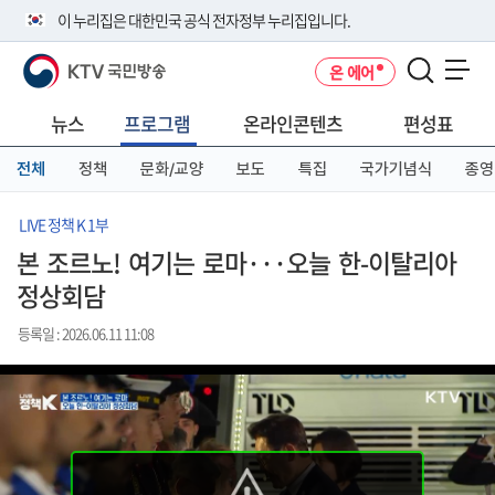
본
메
전
이 누리집은 대한민국 공식 전자정부 누리집입니다.
문
뉴
체
바
바
메
KTV 국민방송
온 에어
로
로
뉴
공식 누리집 주소 확인하기
메뉴 열기
가
가
바
go.kr 주소를 사용하는 누리집은 대한민국 정부기관이 관리하는 누리집입
기
기
로
뉴스
프로그램
온라인콘텐츠
편성표
니다.
가
이밖에 or.kr 또는 .kr등 다른 도메인 주소를 사용하고 있다면 아래 URL에
기
전체
정책
문화/교양
보도
특집
국가기념식
종영
서 도메인 주소를 확인해 보세요
운영중인 공식 누리집보기
LIVE 정책 K 1부
본 조르노! 여기는 로마···오늘 한-이탈리아
정상회담
등록일 : 2026.06.11 11:08