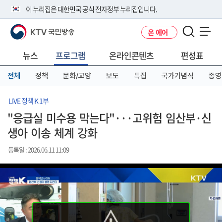
본
메
전
이 누리집은 대한민국 공식 전자정부 누리집입니다.
문
뉴
체
바
바
메
KTV 국민방송
온 에어
로
로
뉴
공식 누리집 주소 확인하기
메뉴 열기
가
가
바
go.kr 주소를 사용하는 누리집은 대한민국 정부기관이 관리하는 누리집입
기
기
로
뉴스
프로그램
온라인콘텐츠
편성표
니다.
가
이밖에 or.kr 또는 .kr등 다른 도메인 주소를 사용하고 있다면 아래 URL에
기
전체
정책
문화/교양
보도
특집
국가기념식
종영
서 도메인 주소를 확인해 보세요
운영중인 공식 누리집보기
LIVE 정책 K 1부
"응급실 미수용 막는다"···고위험 임산부·신
생아 이송 체계 강화
등록일 : 2026.06.11 11:09