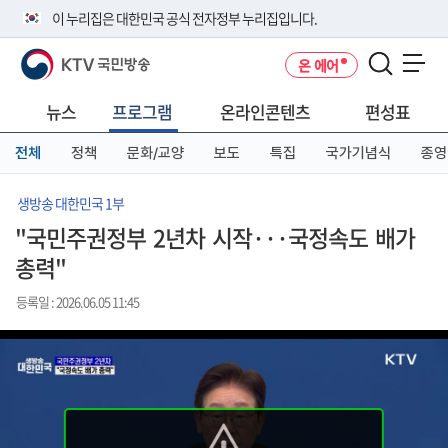
본
메
전
이 누리집은 대한민국 공식 전자정부 누리집입니다.
문
뉴
체
바
바
메
KTV 국민방송
온 에어
로
로
뉴
공식 누리집 주소 확인하기
메뉴 열기
가
가
바
go.kr 주소를 사용하는 누리집은 대한민국 정부기관이 관리하는 누리집입
기
기
로
뉴스
프로그램
온라인콘텐츠
편성표
니다.
가
이밖에 or.kr 또는 .kr등 다른 도메인 주소를 사용하고 있다면 아래 URL에
기
전체
정책
문화/교양
보도
특집
국가기념식
종영
서 도메인 주소를 확인해 보세요
운영중인 공식 누리집보기
생방송 대한민국 1부
"국민주권정부 2년차 시작···국정속도 배가
총력"
등록일 : 2026.06.05 11:45