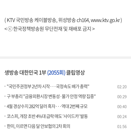
( KTV 국민방송 케이블방송, 위성방송 ch164,
www.ktv.go.kr
)
< ⓒ 한국정책방송원 무단전재 및 재배포 금지 >
생방송 대한민국 1부
(2055회)
클립영상
"국민주권정부 2년차 시작···국정속도 배가 총력"
02:20
구 부총리 "금융외환시장 변동성·물가 안정 역량 집중"
00:29
4월 경상수지 282억 달러 흑자···역대 2번째 규모
00:40
코스피, 개장 초반 4%대 급락 매도 '사이드카' 발동
00:24
한미, 이르면 다음 달 안보협의 2차 회의
01:56