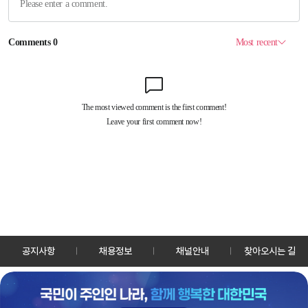
공지사항
채용정보
채널안내
찾아오시는 길
30128 세종특별자치시 정부2청사로 13 한국정책방송원 KTV
TEL: 044-204-8000
Copyrightⓒ KTV 국민방송 All Rights Reserved.