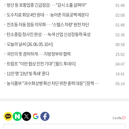
방산 등 호황업종 긴급점검···"감시 소홀 살펴야"
01:48
도수치료 회당 4만 원대···농어촌 의료공백 메운다
02:08
전조등 자동 점등 의무화···'스텔스 차량' 원천 차단
01:48
탄소중립 청사진 완성···녹색 산업 신성장동력 육성
02:36
오늘의 날씨 (26. 06. 05. 10시)
00:58
국민의 뜻 겸허하게···지방정부와 협력
25:02
트럼프 "이란 협상 진전 기대" [월드 투데이]
04:47
11만 명 '23년 빚 족쇄' 푼다
14:41
농식품부 "과수화상병 확산 차단 위한 총력 대응" [정책 바로보기]
05:14