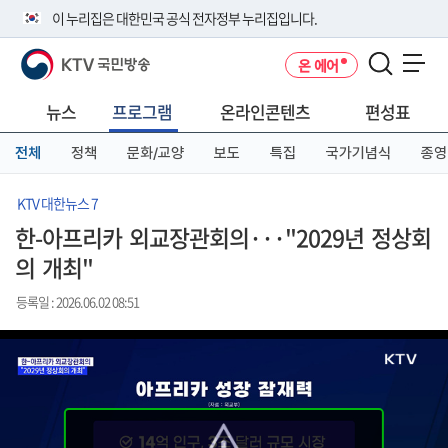
본
메
전
이 누리집은 대한민국 공식 전자정부 누리집입니다.
문
뉴
체
바
바
메
KTV 국민방송
온 에어
로
로
뉴
공식 누리집 주소 확인하기
메뉴 열기
가
가
바
go.kr 주소를 사용하는 누리집은 대한민국 정부기관이 관리하는 누리집입
기
기
로
뉴스
프로그램
온라인콘텐츠
편성표
니다.
가
이밖에 or.kr 또는 .kr등 다른 도메인 주소를 사용하고 있다면 아래 URL에
기
전체
정책
문화/교양
보도
특집
국가기념식
종영
서 도메인 주소를 확인해 보세요
운영중인 공식 누리집보기
KTV 대한뉴스 7
한-아프리카 외교장관회의···"2029년 정상회
의 개최"
등록일 : 2026.06.02 08:51