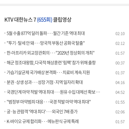
KTV 대한뉴스 7
(655회)
클립영상
5월 수출 877억 달러 돌파···월간 기준 역대 최대
02:10
"투기·탈세 안 돼···망국적 부동산 공화국 탈출"
02:12
한-아프리카 외교장관회의···"2029년 정상회의 개최"
01:57
해군 정조대왕함, 다국적 해상훈련 '림팩' 참가 위해 출항
00:37
가습기살균제 국가배상 본격화···치료비 계속 지원
01:37
분권·상생 성과···성장 거점·지역 일자리 확대
04:16
국경단계 마약 적발 역대 최대···원유 수입 대체선 확보 [뉴스의 맥]
04:52
"범정부 마약범죄 대응···국경 적발 마약 역대 최대"
01:55
궁·능 관람객 '역대 최다'···외국인 7배 증가
02:06
K-바이오 규제 합리화···메뉴판식 규제 특례
01:57