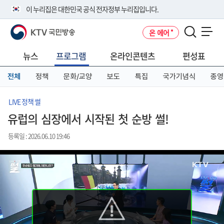
본
메
전
이 누리집은 대한민국 공식 전자정부 누리집입니다.
문
뉴
체
바
바
메
KTV 국민방송
온 에어
로
로
뉴
공식 누리집 주소 확인하기
메뉴 열기
가
가
바
go.kr 주소를 사용하는 누리집은 대한민국 정부기관이 관리하는 누리집입
기
기
로
뉴스
프로그램
온라인콘텐츠
편성표
니다.
가
이밖에 or.kr 또는 .kr등 다른 도메인 주소를 사용하고 있다면 아래 URL에
기
전체
정책
문화/교양
보도
특집
국가기념식
종영
서 도메인 주소를 확인해 보세요
운영중인 공식 누리집보기
LIVE 정책 썰
유럽의 심장에서 시작된 첫 순방 썰!
등록일 : 2026.06.10 19:46