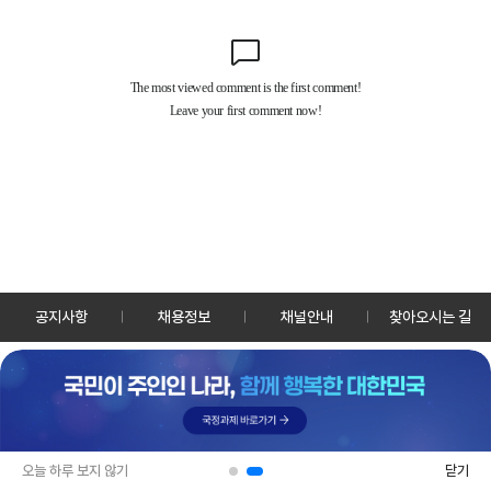
공지사항
채용정보
채널안내
찾아오시는 길
30128 세종특별자치시 정부2청사로 13 한국정책방송원 KTV
TEL: 044-204-8000
Copyrightⓒ KTV 국민방송 All Rights Reserved.
PC버전
앱 다운로드
오늘 하루 보지 않기
닫기