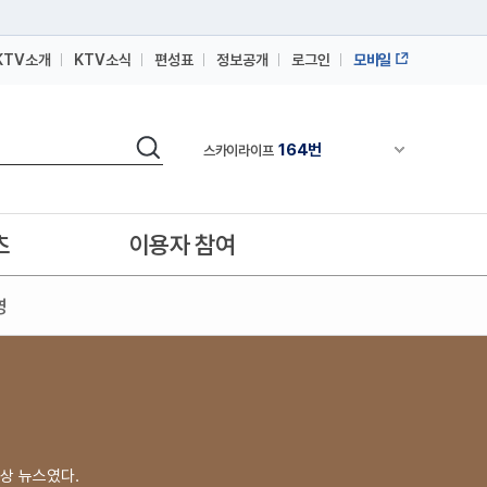
KTV소개
KTV소식
편성표
정보공개
로그인
모바일
164번
스카이라이프
64번
IPTV(KT, SKB, LGU+)
검색
164번
채널안내 펼쳐
스카이라이프
64번
IPTV(KT, SKB, LGU+)
164번
스카이라이프
츠
이용자 참여
영
상 뉴스였다.