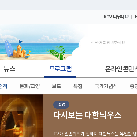
KTV 나누리
 누리집입니다.
 아래 URL에서 도메인 주소를 확인해 보세요
검색
뉴스
프로그램
온라인콘텐
정책
문화/교양
보도
특집
국가기념식
종
종영
다시보는 대한늬우스
TV가 일반화되기 전까지 대한뉴스는 유일한 영