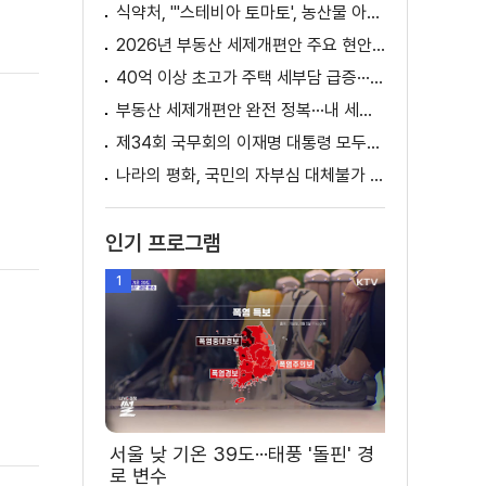
식약처, "'스테비아 토마토', 농산물 아닌 가공식품"
2026년 부동산 세제개편안 주요 현안 팩트체크 [K-정책 사용법]
40억 이상 초고가 주택 세부담 급증···실수요자 보호 강화
부동산 세제개편안 완전 정복···내 세금 어떻게 달라지나? [K-정책 사용법]
제34회 국무회의 이재명 대통령 모두발언
나라의 평화, 국민의 자부심 대체불가 대한민국 이재명 대통령 모두말씀
인기 프로그램
1
서울 낮 기온 39도···태풍 '돌핀' 경
로 변수