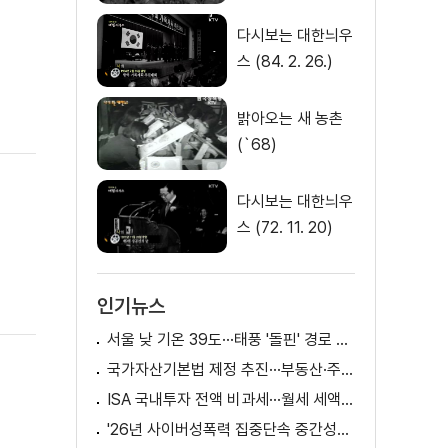
다시보는 대한늬우
스 (84. 2. 26.)
밝아오는 새 농촌
(`68)
다시보는 대한늬우
스 (72. 11. 20)
인기뉴스
서울 낮 기온 39도···태풍 '돌핀' 경로 변수
국가자산기본법 제정 추진···부동산·주식 등 통합 관리
ISA 국내투자 전액 비과세···월세 세액공제 확대
'26년 사이버성폭력 집중단속 중간성과 발표···향후 추진계획은?