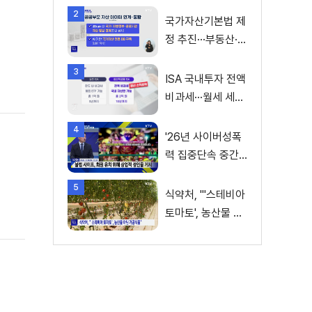
2
국가자산기본법 제
정 추진···부동산·주
식 등 통합 관리
3
ISA 국내투자 전액
비과세···월세 세액
공제 확대
4
'26년 사이버성폭
력 집중단속 중간
성과 발표···향후 추
5
진계획은?
식약처, "'스테비아
토마토', 농산물 아
닌 가공식품"