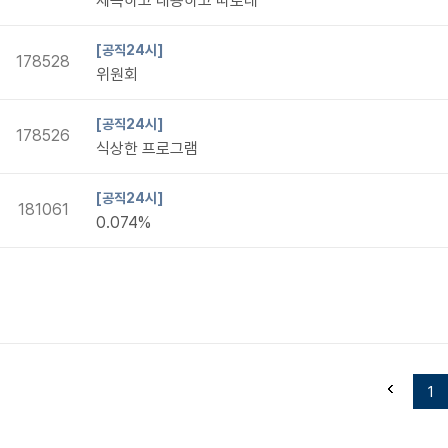
제목하고 내용하고 따로네
[공직24시]
178528
위원회
[공직24시]
178526
식상한 프로그램
[공직24시]
181061
0.074%
1