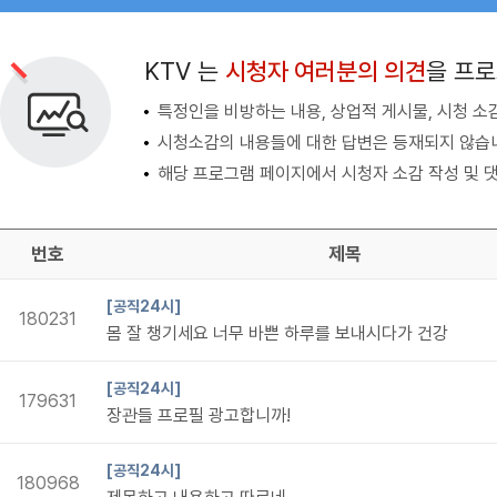
검색 조건
검색어 입력
검색
KTV 는
시청자 여러분의 의견
을 프
특정인을 비방하는 내용, 상업적 게시물, 시청 소
시청소감의 내용들에 대한 답변은 등재되지 않습
해당 프로그램 페이지에서 시청자 소감 작성 및 댓
번호
제목
[공직24시]
180231
몸 잘 챙기세요 너무 바쁜 하루를 보내시다가 건강
[공직24시]
179631
장관들 프로필 광고합니까!
[공직24시]
180968